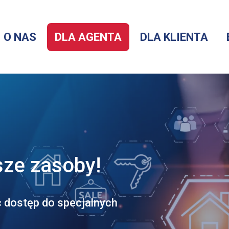
O NAS
DLA AGENTA
DLA KLIENTA
Menu
serwisu
sze zasoby!
c dostęp do specjalnych