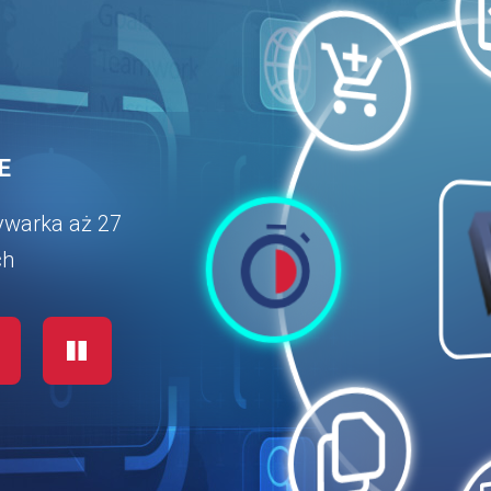
E
warka aż 27
ch
YŚĆ
ZATRZYMAJ
AUTOMATYCZNE ZMIE