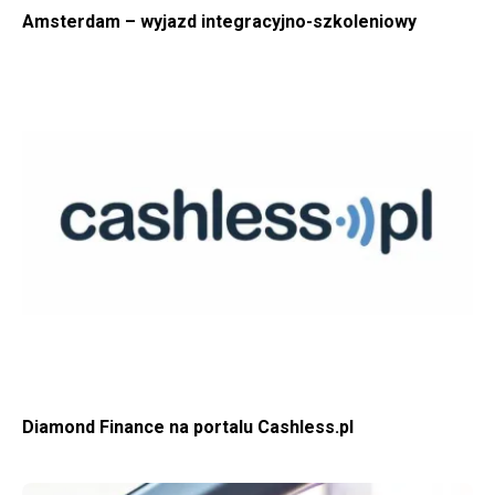
Amsterdam – wyjazd integracyjno-szkoleniowy
WIĘCEJ O DIAMOND FINANCE NA PORTALU CASHLESS.PL
Diamond Finance na portalu Cashless.pl