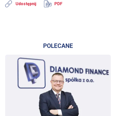
Udostępnij
PDF
POLECANE
WIĘCEJ O PREZES DIAMOND FINANCE O INNOWACYJNYCH ROZWIĄZANIACH DLA AGENTÓW