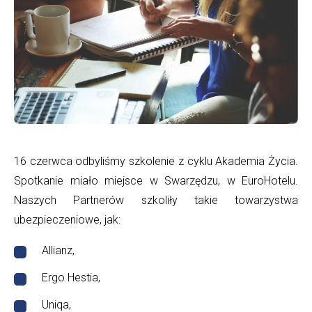
Diamond
Finance
Ubezpieczenia
-
dfs24
16 czerwca odbyliśmy szkolenie z cyklu Akademia Życia.
Spotkanie miało miejsce w Swarzędzu, w EuroHotelu.
Naszych Partnerów szkoliły takie towarzystwa
ubezpieczeniowe, jak:
Allianz,
Ergo Hestia,
Uniqa,