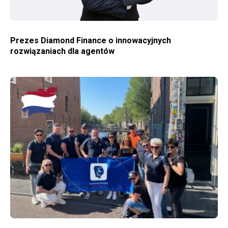
Prezes Diamond Finance o innowacyjnych
rozwiązaniach dla agentów
WIĘCEJ O AMSTERDAM – WYJAZD INTEGRACYJNO-SZKOLENIOWY