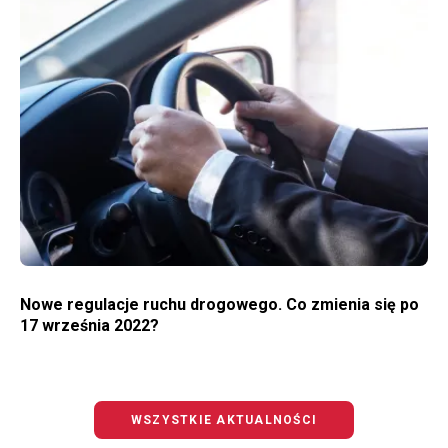
WIĘCEJ O NOWE REGULACJE RUCHU DROGOWEGO. CO ZMIENIA SIĘ PO 17 WRZEŚNIA 2022?
Nowe regulacje ruchu drogowego. Co zmienia się po
17 września 2022?
WSZYSTKIE AKTUALNOŚCI