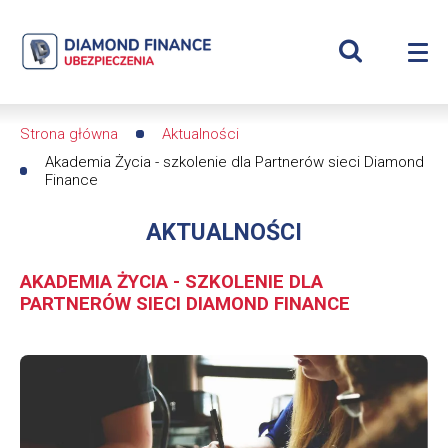
Szukaj
Akademia
Wyświetl
Me
Życia
Roz
wyszukiwar
me
se
-
Strona główna
Aktualności
Ścieżka
szkolenie
Akademia Życia - szkolenie dla Partnerów sieci Diamond
Finance
nawigacyjna
dla
AKTUALNOŚCI
Partnerów
AKADEMIA ŻYCIA - SZKOLENIE DLA
sieci
PARTNERÓW SIECI DIAMOND FINANCE
Diamond
Obrazek
Finance
|