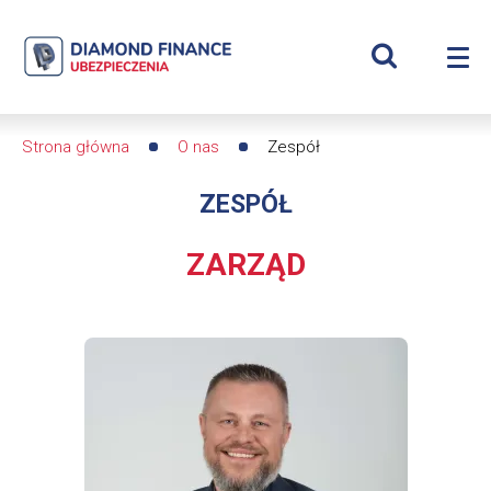
Szukaj
Zespół
Wyświetl
Me
|
Roz
wyszukiwar
me
se
Diamond
Strona główna
O nas
Zespół
Ścieżka
Finance
ZESPÓŁ
nawigacyjna
Ubezpieczenia
ZARZĄD
-
dfs24