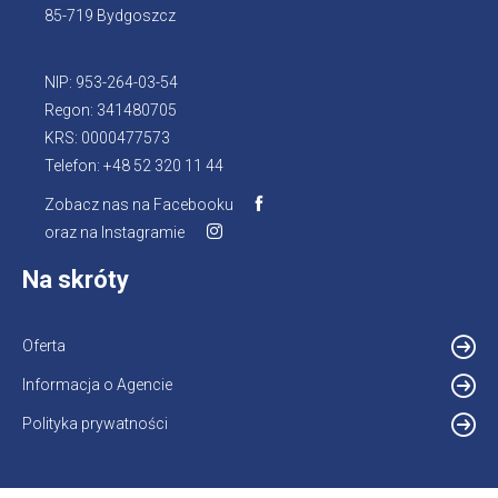
85-719 Bydgoszcz
NIP: 953-264-03-54
Regon: 341480705
KRS: 0000477573
Telefon: +48 52 320 11 44
Zobacz nas na Facebooku
Otworzy
oraz na Instagramie
Otworzy
się
się
w
Na skróty
w
nowej
nowej
karcie
karcie
Oferta
Informacja o Agencie
Otworzy
się
Polityka prywatności
w
nowej
karcie