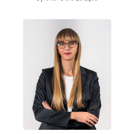
WIĘCEJ INFORMACJI
O
DARIA
SŁOWIŃSKA