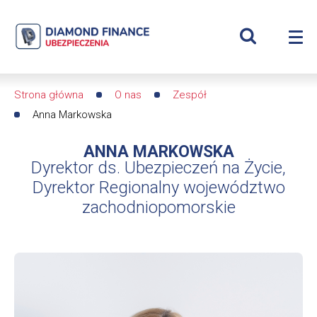
Szukaj
Anna
Wyświetl
Me
Markowska
Roz
wyszukiwar
me
se
|
Strona główna
O nas
Zespół
Ścieżka
Diamond
Anna Markowska
nawigacyjna
Finance
ANNA MARKOWSKA
Dyrektor ds. Ubezpieczeń na Życie,
Ubezpieczenia
Dyrektor Regionalny województwo
-
zachodniopomorskie
dfs24