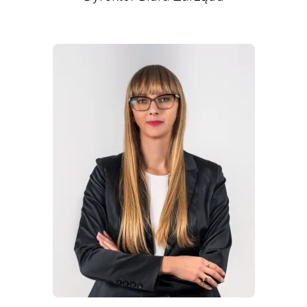
WIĘCEJ INFORMACJI
O
DARIA
SŁOWIŃSKA