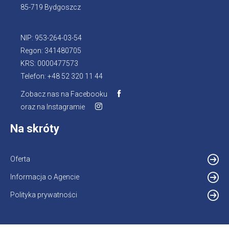
85-719 Bydgoszcz
NIP: 953-264-03-54
Regon: 341480705
KRS: 0000477573
Telefon: +48 52 320 11 44
Zobacz nas na Facebooku
Otworzy
oraz na Instagramie
Otworzy
się
się
w
Na skróty
w
nowej
nowej
karcie
karcie
Oferta
Informacja o Agencie
Otworzy
się
Polityka prywatności
w
nowej
karcie