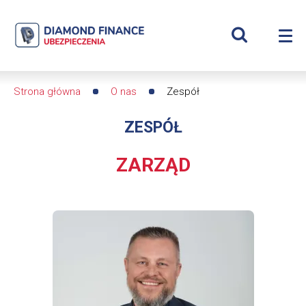
Szukaj
Zespół
Wyświetl
Me
|
Roz
wyszukiwar
me
se
Diamond
Strona główna
O nas
Zespół
Ścieżka
Finance
ZESPÓŁ
nawigacyjna
Ubezpieczenia
ZARZĄD
-
dfs24