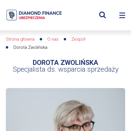
Szukaj
Dorota
Wyświetl
Me
Zwolińska
Roz
wyszukiwar
me
se
|
Strona główna
O nas
Zespół
Ścieżka
Diamond
Dorota Zwolińska
nawigacyjna
Finance
DOROTA ZWOLIŃSKA
Specjalista ds. wsparcia sprzedaży
Ubezpieczenia
-
dfs24