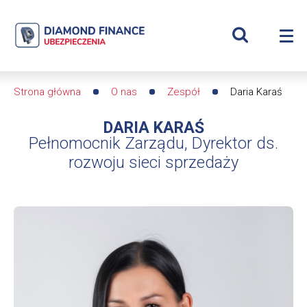
Szukaj
Daria
Wyświetl
Me
Karaś
Roz
wyszukiwar
me
se
|
Strona główna
O nas
Zespół
Daria Karaś
Ścieżka
Diamond
DARIA KARAŚ
nawigacyjna
Finance
Pełnomocnik Zarządu, Dyrektor ds.
rozwoju sieci sprzedaży
Ubezpieczenia
-
dfs24