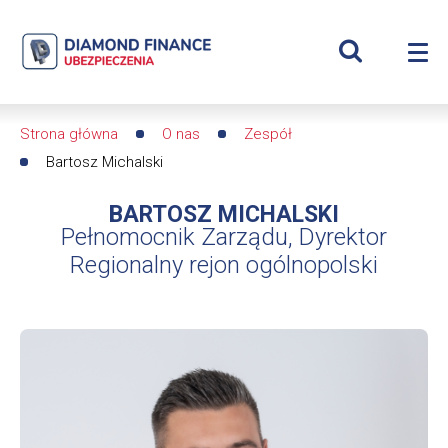
Szukaj
Bartosz
Wyświetl
Me
Michalski
Roz
wyszukiwar
me
se
|
Strona główna
O nas
Zespół
Ścieżka
Diamond
Bartosz Michalski
nawigacyjna
Finance
BARTOSZ MICHALSKI
Pełnomocnik Zarządu, Dyrektor
Ubezpieczenia
Regionalny rejon ogólnopolski
-
dfs24