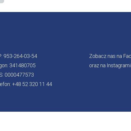
P: 953-264-03-54
Zobacz nas na Fa
gon: 341480705
oraz na Instagram
S: 0000477573
efon: +48 52 320 11 44