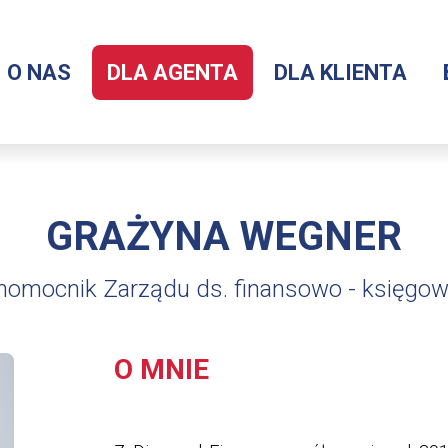
O NAS
DLA AGENTA
DLA KLIENTA
Menu
serwisu
GRAŻYNA WEGNER
nomocnik Zarządu ds. finansowo - księgo
O MNIE