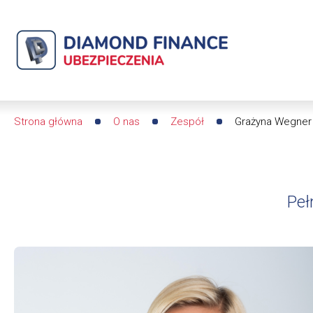
Grażyna
Wegner
|
Diamond
Strona główna
O nas
Zespół
Grażyna Wegner
Ścieżka
Finance
nawigacyjna
Ubezpieczenia
Peł
-
dfs24