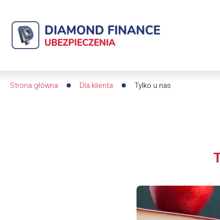
Tylko
u
nas
|
Strona główna
Dla klienta
Tylko u nas
Ścieżka
Diamond
nawigacyjna
Finance
Ubezpieczenia
-
dfs24