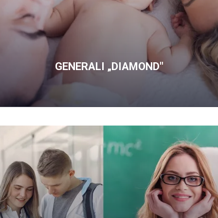
GENERALI „DIAMOND"
OFERTĘ
GENERALI
„DIAMOND"