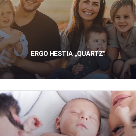
ERGO HESTIA „QUARTZ"
OFERTĘ
ERGO
HESTIA
„QUARTZ"