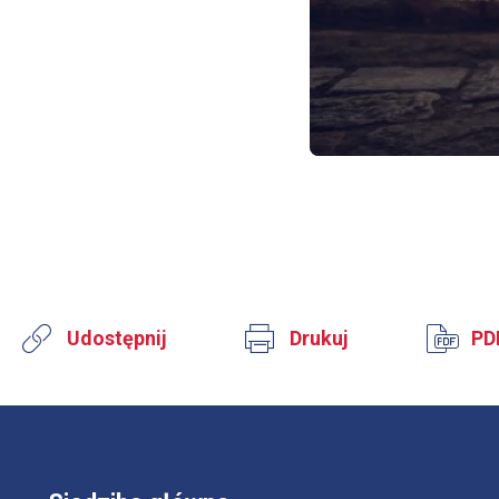
Udostępnij
Drukuj
PD