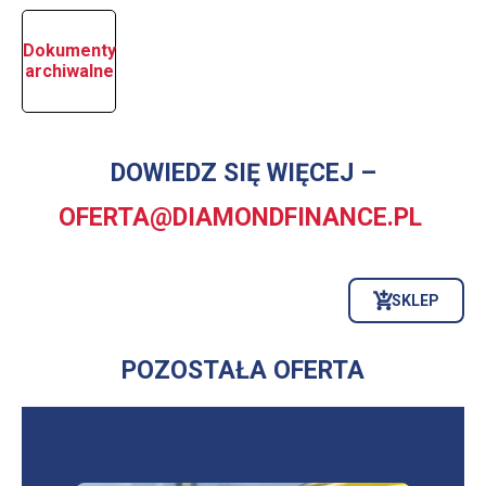
Dokumenty
archiwalne
DOWIEDZ SIĘ WIĘCEJ –
OFERTA@DIAMONDFINANCE.PL
SKLEP
OTWORZY
SIĘ
W
NOWEJ
POZOSTAŁA OFERTA
KARCIE