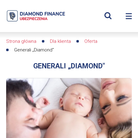
Szukaj
Otwartego
Wyświetl
Me
Ubezpieczenia
Roz
wyszukiwar
me
se
Grupowego
Strona główna
Dla klienta
Oferta
Ścieżka
Generali „Diamond"
nawigacyjna
GENERALI „DIAMOND"