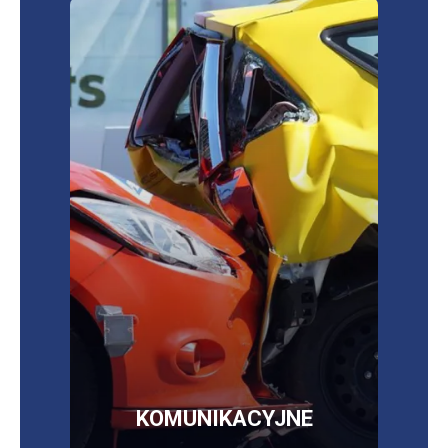
Sprawdź najkorzystniejsze oferty ubezpieczeń
OC/AC/NNW/assistance
OC, AC, NNW,
assistance,
szyby, opony, bagaż
więcej informacji
SKLEP
KOMUNIKACYJNE