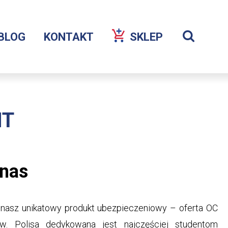
Szuka
BLOG
KONTAKT
SKLEP
Wyświetl
wyszukiw
NT
 nas
nasz unikatowy produkt ubezpieczeniowy – oferta OC
ów. Polisa dedykowana jest najczęściej studentom