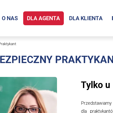
O NAS
DLA AGENTA
DLA KLIENTA
Menu
serwisu
raktykant
EZPIECZNY PRAKTYKA
Tylko u
Przedstawiamy 
dla praktykant