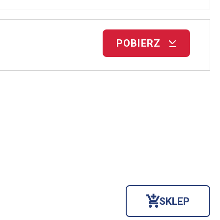
POBIERZ
SKLEP
OTWORZY
SIĘ