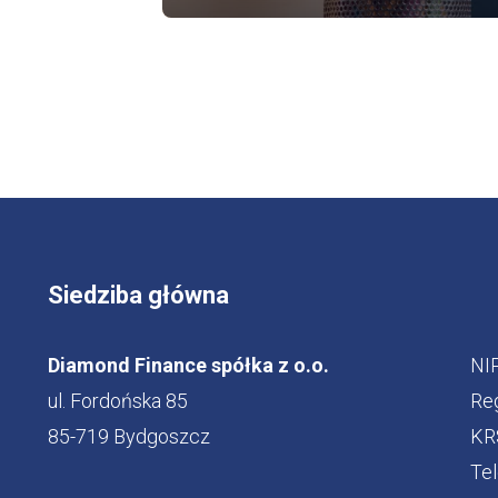
Siedziba główna
Diamond Finance spółka z o.o.
NI
ul. Fordońska 85
Re
85-719 Bydgoszcz
KR
Tel