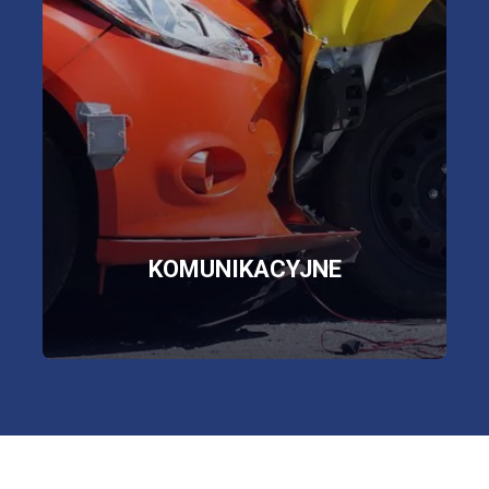
assistance,
szyby, opony, bagaż
więcej informacji
SKLEP
KOMUNIKACYJNE