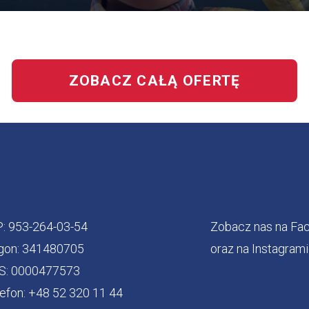
OFERTĘ
BEZPIECZNY
JUNIOR
ZOBACZ CAŁĄ OFERTĘ
P: 953-264-03-54
Zobacz nas na Fa
gon: 341480705
oraz na Instagram
S: 0000477573
efon: +48 52 320 11 44