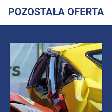
POZOSTAŁA OFERTA
Sprawdź najkorzystniejsze oferty
ubezpieczeń OC/AC/NNW/assistance
OC, AC, NNW,