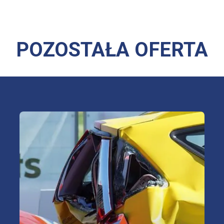
POZOSTAŁA OFERTA
Sprawdź najkorzystniejsze oferty
ubezpieczeń OC/AC/NNW/assistance