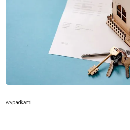
|
DFS24
wypadkami.