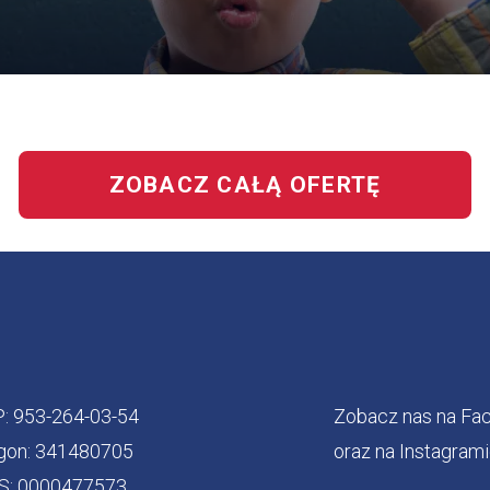
OFERTĘ
BEZPIECZNY
JUNIOR
ZOBACZ CAŁĄ OFERTĘ
P: 953-264-03-54
Zobacz nas na Fa
gon: 341480705
oraz na Instagram
S: 0000477573