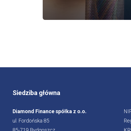
Siedziba główna
Diamond Finance spółka z o.o.
NI
ul. Fordońska 85
Re
85-719 Bydgoszcz
KR