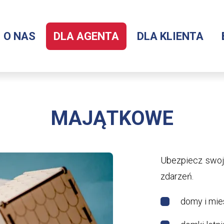
O NAS
DLA AGENTA
DLA KLIENTA
Menu
serwisu
MAJĄTKOWE
Ubezpiecz swoje
zdarzeń.
domy i mie