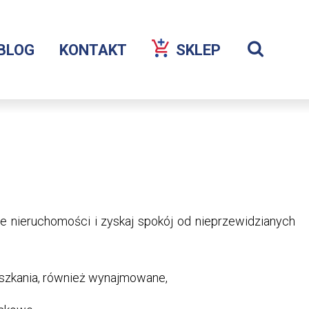
Szuka
BLOG
KONTAKT
SKLEP
Wyświetl
wyszukiw
 nieruchomości i zyskaj spokój od nieprzewidzianych
szkania, również wynajmowane,