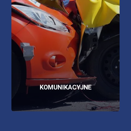
OC, AC, NNW,
assistance,
szyby, opony, bagaż
więcej informacji
SKLEP
KOMUNIKACYJNE