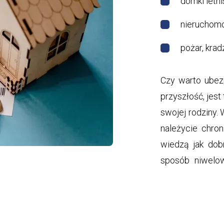
domki letn
nieruchomo
pożar, krad
Czy warto ubez
przyszłość, jest 
swojej rodziny. 
należycie chro
wiedzą jak dob
sposób niwelo