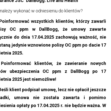
surance JSC "DallBogg: Life and Health"
należy wykonać w odniesieniu do klientów?
 Poinformować wszystkich klientów, którzy zawarli
lisy OC ppm w DallBogg, że umowy zawarte
ącznie do dnia 17.04.2025 zachowują ważność, nie
staną jedynie wznowione polisy OC ppm po dacie 17
ietnia 2025.
 Poinformować klientów, że zawieranie nowych
ów ubezpieczenia OC ppm z DallBogg po 17
ietnia 2025 jest niemożliwe!
Jeśli klient podpisał umowę, lecz nie opłacił jeszcze
ładki, umowa nie została zawarta i pomimo
iesienia opłaty po 17.04.2025 r. nie będzie ważna. W