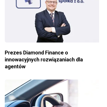
WIĘCEJ O PREZES DIAMOND FINANCE O INNOWACYJNYCH ROZWIĄZANIACH DLA AGENTÓW
Prezes Diamond Finance o
innowacyjnych rozwiązaniach dla
agentów