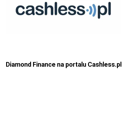
WIĘCEJ O DIAMOND FINANCE NA PORTALU CASHLESS.PL
Diamond Finance na portalu Cashless.pl