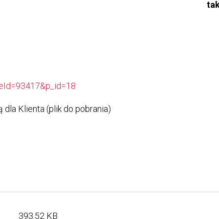
ta
icleId=93417&p_id=18
dla Klienta (plik do pobrania)
393.52 KB