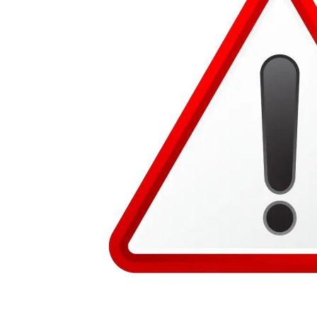
Diamond
Finance
Ubezpieczenia
-
dfs24