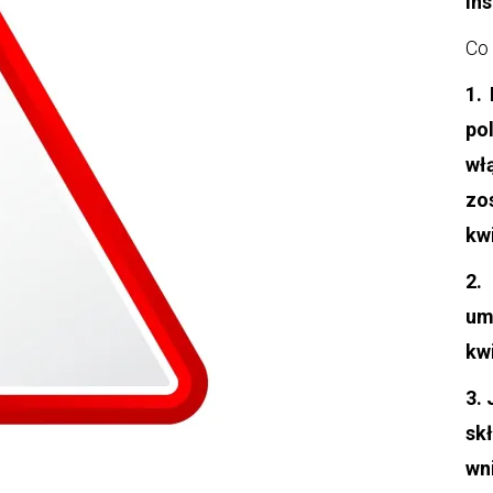
In
Co 
1.
po
wł
zo
kw
2.
um
kw
3. 
sk
wn