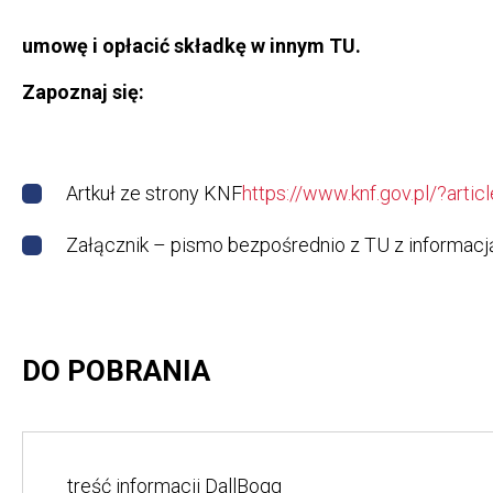
umowę i opłacić składkę w innym TU.
Zapoznaj się:
Artkuł ze strony KNF
https://www.knf.gov.pl/?art
Załącznik – pismo bezpośrednio z TU z informacją 
DO POBRANIA
treść informacji DallBogg