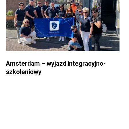
WIĘCEJ O AMSTERDAM – WYJAZD INTEGRACYJNO-SZKOLENIOWY
Amsterdam – wyjazd integracyjno-
szkoleniowy