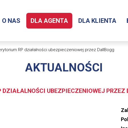
O NAS
DLA AGENTA
DLA KLIENTA
Menu
serwisu
rytorium RP działalności ubezpieczeniowej przez DallBogg
AKTUALNOŚCI
 DZIAŁALNOŚCI UBEZPIECZENIOWEJ PRZEZ
Za
Po