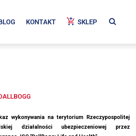
Szuka
BLOG
KONTAKT
SKLEP
Wyświetl
wyszukiw
 DALLBOGG
kaz wykonywania na terytorium Rzeczypospolitej
lskiej działalności ubezpieczeniowej przez