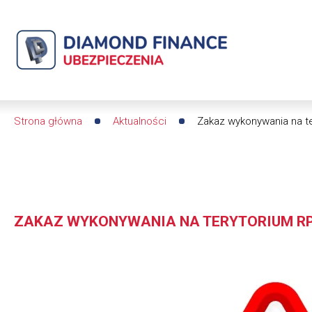
Zakaz
wykonywania
na
terytorium
Strona główna
Aktualności
Zakaz wykonywania na te
Ścieżka
RP
nawigacyjna
działalności
ubezpieczeniowej
ZAKAZ WYKONYWANIA NA TERYTORIUM RP
przez
DallBogg
Obrazek
|