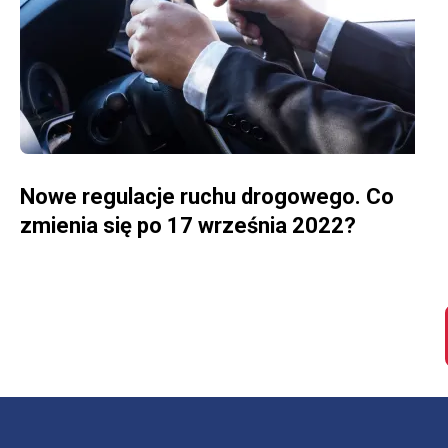
WIĘCEJ O NOWE REGULACJE RUCHU DROGOWEGO. CO ZMIENIA SIĘ PO 17 WRZEŚNIA 2022?
Nowe regulacje ruchu drogowego. Co
zmienia się po 17 września 2022?