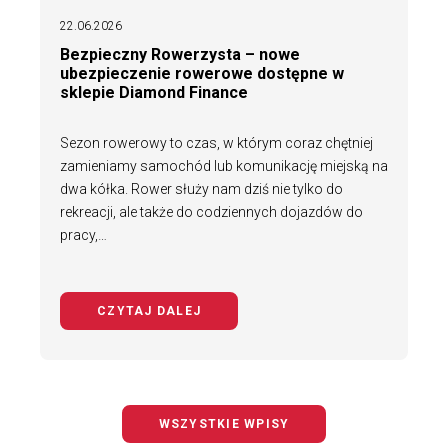
22.06.2026
Bezpieczny Rowerzysta – nowe
ubezpieczenie rowerowe dostępne w
sklepie Diamond Finance
Sezon rowerowy to czas, w którym coraz chętniej
zamieniamy samochód lub komunikację miejską na
dwa kółka. Rower służy nam dziś nie tylko do
rekreacji, ale także do codziennych dojazdów do
pracy,…
CZYTAJ DALEJ
NA TEMAT BEZPIECZNY ROWERZYS
WSZYSTKIE WPISY