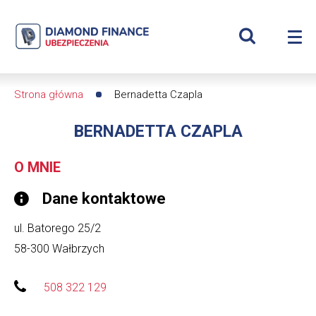
Szukaj
Bernadetta
Wyświetl
Me
Czapla
Roz
wyszukiwar
me
se
|
Strona główna
Bernadetta Czapla
Ścieżka
Diamond
BERNADETTA CZAPLA
nawigacyjna
Finance
O MNIE
Ubezpieczenia
Dane kontaktowe
-
ul. Batorego 25/2
dfs24
58-300
Wałbrzych
508 322 129