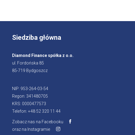
Siedziba główna
Diamond Finance spółka z o.o.
ul. Fordońska 85
85-719 Bydgoszcz
NIP: 953-264-03-54
Regon: 341480705
KRS: 0000477573
Telefon: +48 52 320 11 44
Zobacz nas na Facebooku
Otworzy
oraz na Instagramie
Otworzy
się