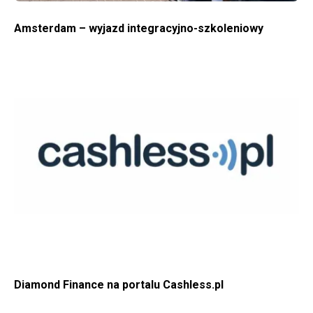
Amsterdam – wyjazd integracyjno-szkoleniowy
WIĘCEJ O DIAMOND FINANCE NA PORTALU CASHLESS.PL
Diamond Finance na portalu Cashless.pl