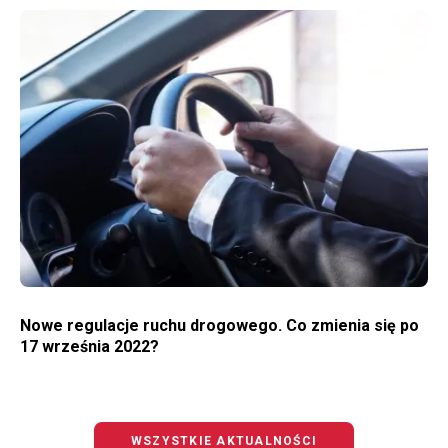
WIĘCEJ O NOWE REGULACJE RUCHU DROGOWEGO. CO ZMIENIA SIĘ PO 17 WRZEŚNIA 2022?
Nowe regulacje ruchu drogowego. Co zmienia się po
17 września 2022?
WSZYSTKIE AKTUALNOŚCI