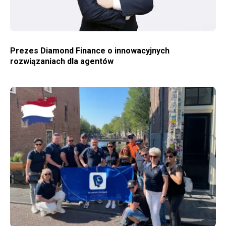
Prezes Diamond Finance o innowacyjnych
rozwiązaniach dla agentów
WIĘCEJ O AMSTERDAM – WYJAZD INTEGRACYJNO-SZKOLENIOWY