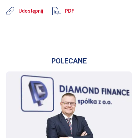
Udostępnij
PDF
POLECANE
WIĘCEJ O PREZES DIAMOND FINANCE O INNOWACYJNYCH ROZWIĄZANIACH DLA AGENTÓW