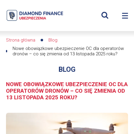
Szukaj
Obowiązkowe
Wyświetl
Me
ubezpieczenie
Roz
wyszukiwar
me
se
OC
Strona główna
Blog
Ścieżka
dla
Nowe obowiązkowe ubezpieczenie OC dla operatorów
dronów – co się zmienia od 13 listopada 2025 roku?
nawigacyjna
operatorów
BLOG
dronów
NOWE OBOWIĄZKOWE UBEZPIECZENIE OC DLA
–
OPERATORÓW DRONÓW – CO SIĘ ZMIENIA OD
13 LISTOPADA 2025 ROKU?
co
się
Obrazek
zmienia