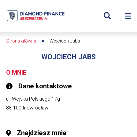
Szukaj
Wojciech
Wyświetl
Me
Jabs
Roz
wyszukiwar
me
se
|
Strona główna
Wojciech Jabs
Ścieżka
Diamond
WOJCIECH JABS
nawigacyjna
Finance
O MNIE
Ubezpieczenia
Dane kontaktowe
-
ul. Wojska Polskiego 17g
dfs24
88-100
Inowrocław
Znajdziesz mnie