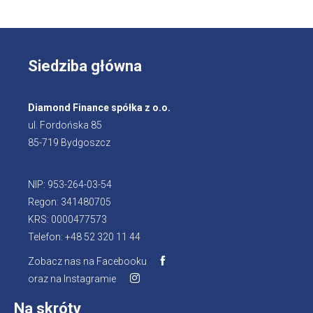
Siedziba główna
Diamond Finance spółka z o.o.
ul. Fordońska 85
85-719 Bydgoszcz
NIP: 953-264-03-54
Regon: 341480705
KRS: 0000477573
Telefon: +48 52 320 11 44
Zobacz nas na Facebooku
Otworzy
oraz na Instagramie
Otworzy
się
się
w
Na skróty