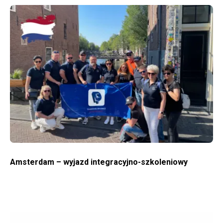
WIĘCEJ O AMSTERDAM – WYJAZD INTEGRACYJNO-SZKOLENIOWY
Amsterdam – wyjazd integracyjno-szkoleniowy