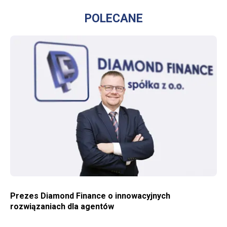
POLECANE
WIĘCEJ O PREZES DIAMOND FINANCE O INNOWACYJNYCH ROZWIĄZANIACH DLA AGENTÓW
Prezes Diamond Finance o innowacyjnych
rozwiązaniach dla agentów