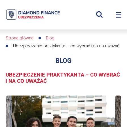
Szukaj
Ubezpieczenie
Wyświetl
Me
praktykanta
Roz
wyszukiwar
me
se
–
Strona główna
Blog
Ścieżka
co
Ubezpieczenie praktykanta – co wybrać i na co uważać
nawigacyjna
wybrać
BLOG
i
UBEZPIECZENIE PRAKTYKANTA – CO WYBRAĆ
I NA CO UWAŻAĆ
na
co
Obrazek
uważać