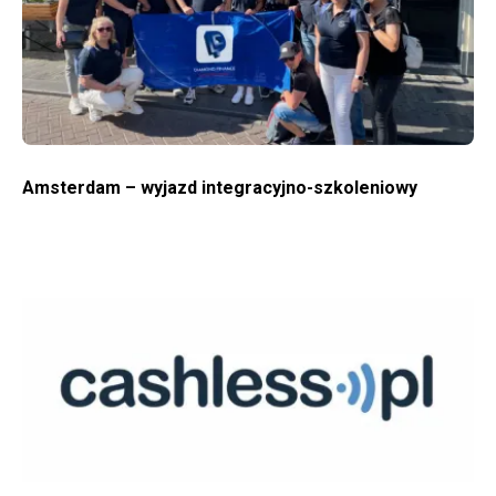
Amsterdam – wyjazd integracyjno-szkoleniowy
WIĘCEJ O DIAMOND FINANCE NA PORTALU CASHLESS.PL