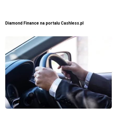
Diamond Finance na portalu Cashless.pl
WIĘCEJ O NOWE REGULACJE RUCHU DROGOWEGO. CO ZMIENIA SIĘ PO 17 WRZEŚNIA 2022?