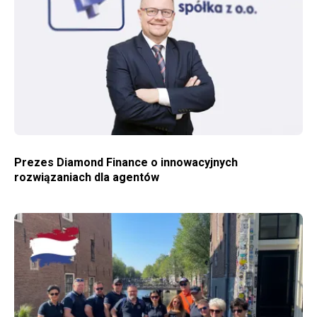
WIĘCEJ O PREZES DIAMOND FINANCE O INNOWACYJNYCH ROZWIĄZANIACH DLA AGENTÓW
Prezes Diamond Finance o innowacyjnych
rozwiązaniach dla agentów
WIĘCEJ O AMSTERDAM – WYJAZD INTEGRACYJNO-SZKOLENIOWY