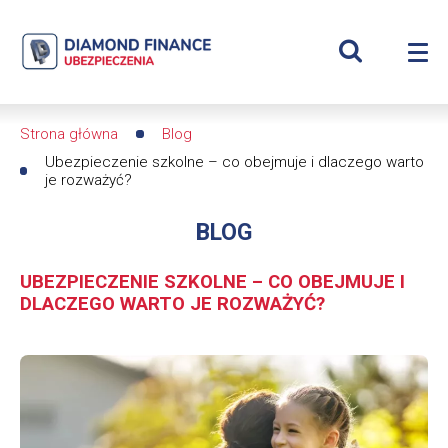
Szukaj
Ubezpieczenie
Wyświetl
Me
szkolne
Roz
wyszukiwar
me
se
–
Strona główna
Blog
Ścieżka
co
Ubezpieczenie szkolne – co obejmuje i dlaczego warto
je rozważyć?
nawigacyjna
obejmuje
BLOG
i
UBEZPIECZENIE SZKOLNE – CO OBEJMUJE I
dlaczego
DLACZEGO WARTO JE ROZWAŻYĆ?
warto
Obrazek
je
rozważyć?