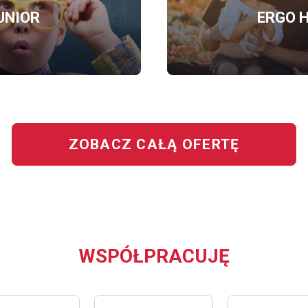
UNIOR
ERGO H
OFERTĘ
BEZPIECZNY
JUNIOR
ZOBACZ CAŁĄ OFERTĘ
WSPÓŁPRACUJĘ