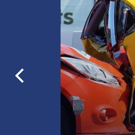
Sprawdź najkorzystniejsze 
ubezpieczeń OC/AC/NNW/a
OC, AC, NNW,
assistance,
Poprzednie
loga
szyby, opony, bagaż
więcej informacji
SKLEP
OTWO
SIĘ