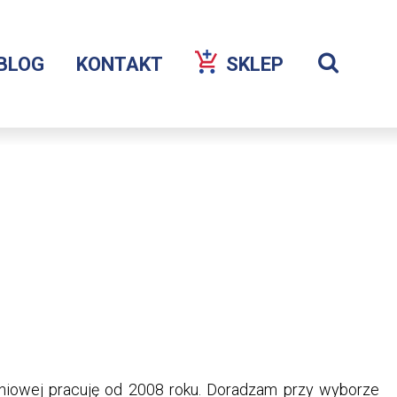
Szuka
BLOG
KONTAKT
SKLEP
OTWORZY
Wyświetl
SIĘ
wyszukiw
W
NOWEJ
KARCIE
niowej pracuję od 2008 roku. Doradzam przy wyborze