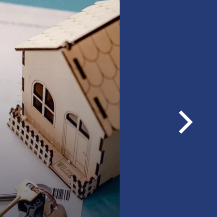
woje nieruchomości i
ój od nieprzewidzianych
szkania, również
ne,
iskowe,
Następ
ści w budowie i pod kredyt
loga
zież, zalanie, powódź.
rmacji