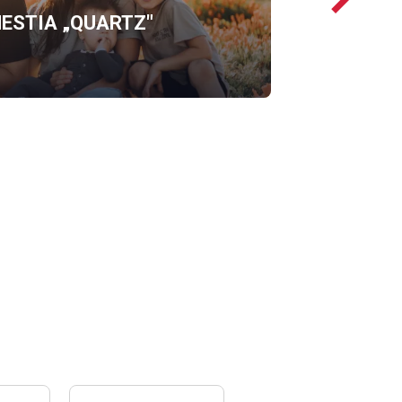
ESTIA „QUARTZ"
OFERTĘ
ERGO
HESTIA
„QUARTZ"