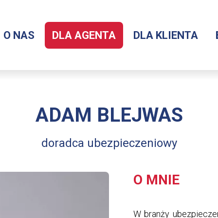
O NAS
DLA AGENTA
DLA KLIENTA
Menu
serwisu
ADAM BLEJWAS
doradca ubezpieczeniowy
O MNIE
W branży ubezpiecze