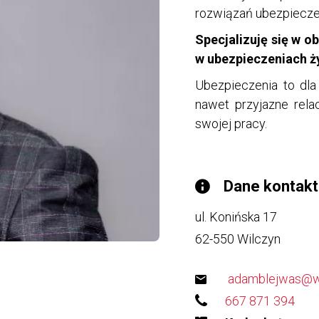
rozwiązań ubezpieczen
Specjalizuję się w 
w ubezpieczeniach ż
Ubezpieczenia to dla 
nawet przyjazne rela
swojej pracy.
Dane kontak
ul. Konińska 17
62-550
Wilczyn
adamblejwas@w
667 871 394