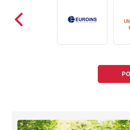
Poprzednie
loga
PO