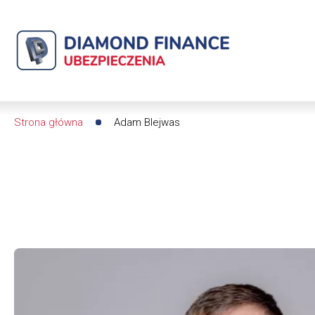
Adam
Blejwas
|
Diamond
Strona główna
Adam Blejwas
Ścieżka
Finance
nawigacyjna
Ubezpieczenia
-
dfs24