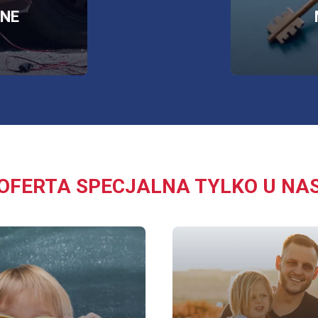
NE
J
E
OFERTA SPECJALNA TYLKO U NA