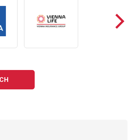
Następ
loga
YCH