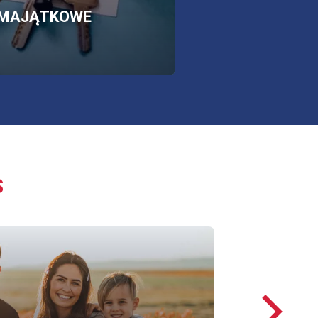
SKLEP
OTWORZY
MAJĄTKOWE
SIĘ
W
NOWEJ
KARCIE
S
Następ
loga