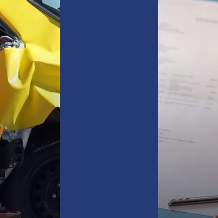
Ubezpiecz s
zyskaj spok
oferty
zdarzeń.
ssistance
domy i mie
wynajmowa
domki letn
nieruchomo
(cesja),
pożar, krad
więcej info
RZY