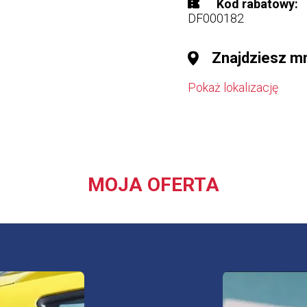
Kod rabatowy
DF000182
Znajdziesz m
Pokaż lokalizację
MOJA OFERTA