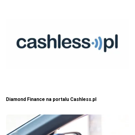
WIĘCEJ O DIAMOND FINANCE NA PORTALU CASHLESS.PL
Diamond Finance na portalu Cashless.pl