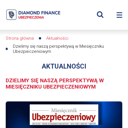
Szukaj
Dzielimy
Wyświetl
Me
się
Roz
wyszukiwar
me
se
naszą
Strona główna
Aktualności
Ścieżka
perspektywą
Dzielimy się naszą perspektywą w Miesięczniku
Ubezpieczeniowym
nawigacyjna
w
AKTUALNOŚCI
Miesięczniku
DZIELIMY SIĘ NASZĄ PERSPEKTYWĄ W
Ubezpieczeniowym
MIESIĘCZNIKU UBEZPIECZENIOWYM
|
Obrazek
Diamond
Finance