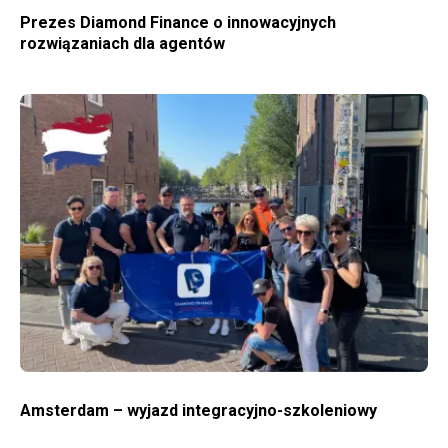
Prezes Diamond Finance o innowacyjnych
rozwiązaniach dla agentów
WIĘCEJ O AMSTERDAM – WYJAZD INTEGRACYJNO-SZKOLENIOWY
Amsterdam – wyjazd integracyjno-szkoleniowy