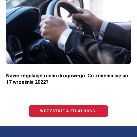
WIĘCEJ O NOWE REGULACJE RUCHU DROGOWEGO. CO ZMIENIA SIĘ PO 17 WRZEŚNIA 2022?
Nowe regulacje ruchu drogowego. Co zmienia się po
17 września 2022?
WSZYSTKIE AKTUALNOŚCI