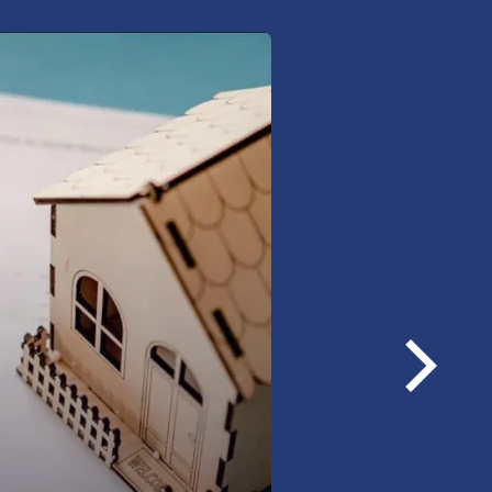
woje nieruchomości i
ój od nieprzewidzianych
szkania, również
ne,
iskowe,
Następ
ści w budowie i pod kredyt
loga
zież, zalanie, powódź.
rmacji