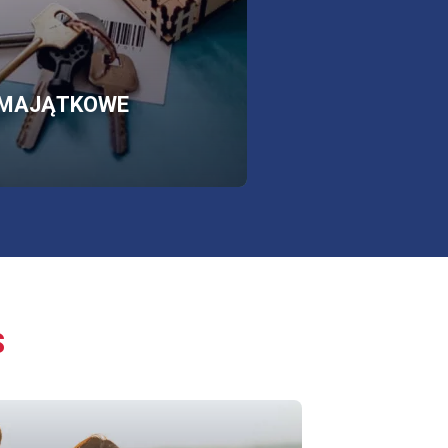
SKLEP
OTWORZY
MAJĄTKOWE
SIĘ
W
NOWEJ
KARCIE
S