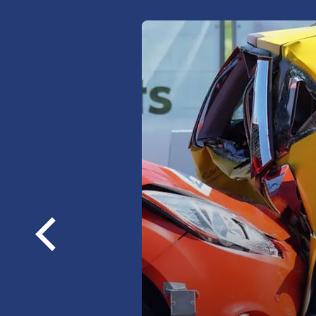
Sprawdź najkorzystniejsze 
ubezpieczeń OC/AC/NNW/a
OC, AC, NNW,
assistance,
Poprzednie
loga
szyby, opony, bagaż
więcej informacji