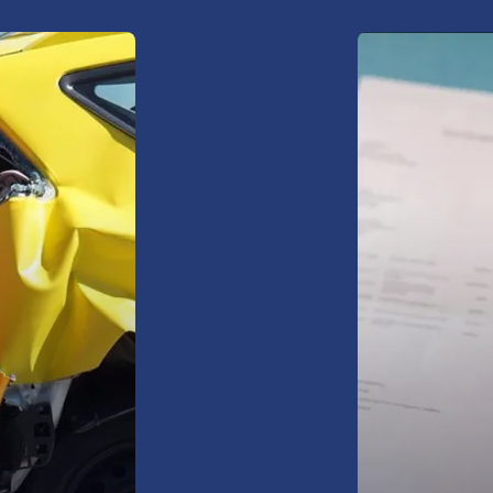
Ubezpiecz s
zyskaj spok
oferty
zdarzeń.
ssistance
domy i mie
wynajmowa
domki letn
nieruchomo
(cesja),
pożar, krad
więcej info