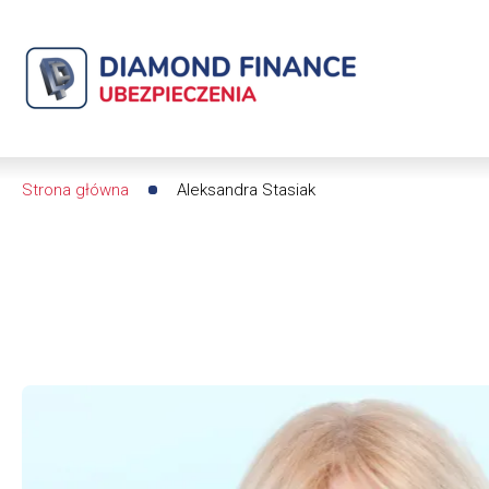
Aleksandra
Stasiak
|
Diamond
Strona główna
Aleksandra Stasiak
Ścieżka
Finance
nawigacyjna
Ubezpieczenia
-
dfs24