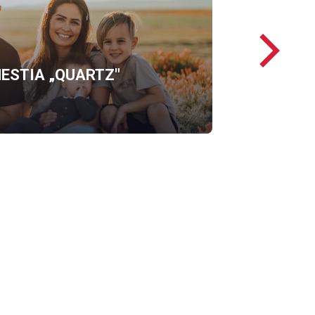
Następ
loga
ESTIA „QUARTZ"
OFERTĘ
ERGO
HESTIA
„QUARTZ"