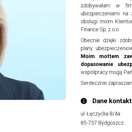
zdobywałam w firm
ubezpieczeniami na 
obsługi moim Klient
Finance Sp. z o.o.
Obecnie dzięki zdo
plany ubezpieczeniow
Moim mottem zawo
dopasowanie ubezp
współpracy mogą Pańs
Serdecznie zapraszam
Dane kontak
ul. Łęczycka 8/4a
85-737
Bydgoszcz