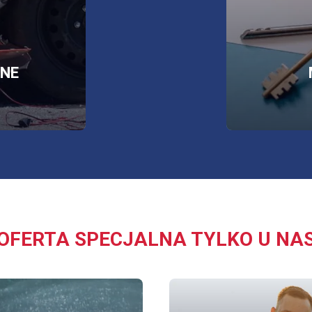
RZY
NE
J
E
OFERTA SPECJALNA TYLKO U NA