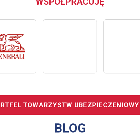
WSPÓŁPRACUJĘ
RTFEL TOWARZYSTW UBEZPIECZENIOW
BLOG