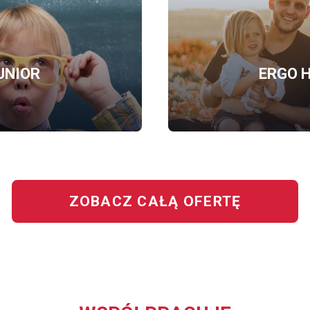
UNIOR
ERGO H
OFERTĘ
BEZPIECZNY
JUNIOR
ZOBACZ CAŁĄ OFERTĘ