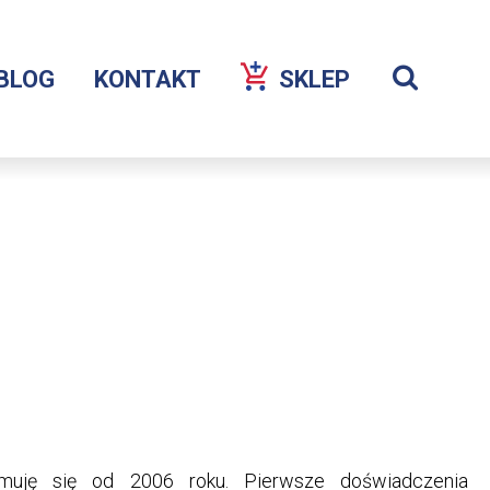
Szuka
BLOG
KONTAKT
SKLEP
OTWORZY
Wyświetl
SIĘ
wyszukiw
W
NOWEJ
KARCIE
jmuję się od 2006 roku. Pierwsze doświadczenia