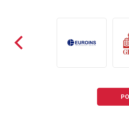
Poprzednie
loga
PO