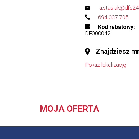
a.stasiak@dfs24.
694 037 705
Kod rabatowy
DF000042
Znajdziesz m
Pokaż lokalizację
MOJA OFERTA