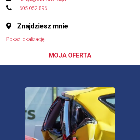
605 052 896
Znajdziesz mnie
Pokaż lokalizację
MOJA OFERTA
Ubezp
spokó
Sprawdź najkorzystniejsze oferty