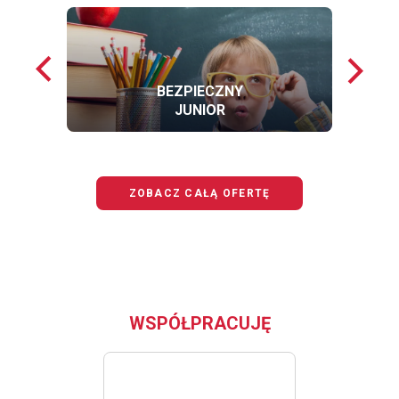
Poprzednie
Nastę
loga
loga
BEZPIECZNY
JUNIOR
OFERTĘ
BEZPIECZNY
JUNIOR
ZOBACZ CAŁĄ OFERTĘ
WSPÓŁPRACUJĘ