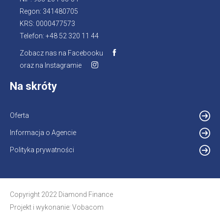
Regon: 341480705
KRS: 0000477573
Telefon: +48 52 320 11 44
Zobacz nas na Facebooku
Otworzy
oraz na Instagramie
Otworzy
się
się
w
Na skróty
w
nowej
nowej
karcie
karcie
Oferta
Informacja o Agencie
Otworzy
się
Polityka prywatności
w
nowej
karcie
Copyright 2022 Diamond Finance
Projekt i wykonanie:
Vobacom
Otworzy
się