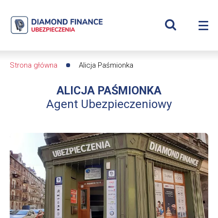
Szukaj
Alicja
Wyświetl
Me
Paśmionka
Roz
wyszukiwar
me
se
|
Strona główna
Alicja Paśmionka
Ścieżka
Diamond
ALICJA PAŚMIONKA
nawigacyjna
Finance
Agent Ubezpieczeniowy
Ubezpieczenia
-
dfs24