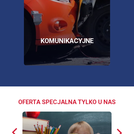
poża
więcej informacji
więc
SKLEP
OTWORZY
SIĘ
W
NOWEJ
E
KOMUNIKACYJNE
KARCIE
OFERTA SPECJALNA TYLKO U NAS
Poprzednie
Nastę