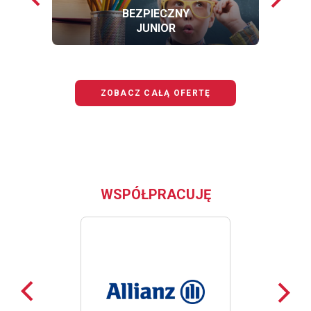
loga
loga
BEZPIECZNY
JUNIOR
OFERTĘ
BEZPIECZNY
JUNIOR
ZOBACZ CAŁĄ OFERTĘ
WSPÓŁPRACUJĘ
Poprzednie
Nast
loga
loga