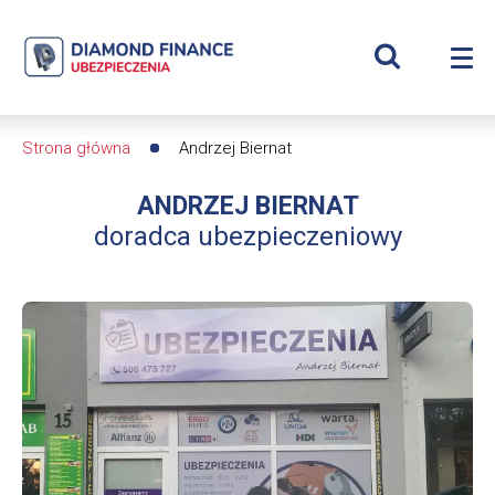
Szukaj
Andrzej
Wyświetl
Me
Biernat
Roz
wyszukiwar
me
se
|
Strona główna
Andrzej Biernat
Ścieżka
Diamond
ANDRZEJ BIERNAT
nawigacyjna
Finance
doradca ubezpieczeniowy
Ubezpieczenia
-
dfs24