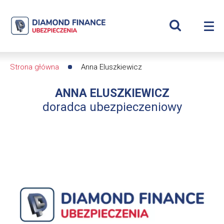
Szukaj
Anna
Wyświetl
Me
Eluszkiewicz
Roz
wyszukiwar
me
se
|
Strona główna
Anna Eluszkiewicz
Ścieżka
Diamond
ANNA ELUSZKIEWICZ
nawigacyjna
Finance
doradca ubezpieczeniowy
Ubezpieczenia
-
dfs24