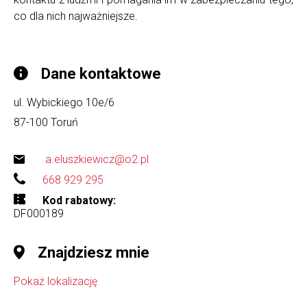
co dla nich najważniejsze.
Dane kontaktowe
ul. Wybickiego 10e/6
87-100
Toruń
a.eluszkiewicz@o2.pl
668 929 295
Kod rabatowy
DF000189
Znajdziesz mnie
Pokaż lokalizację