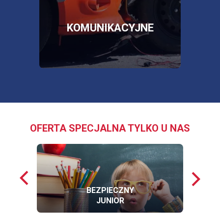
OTWORZY
SIĘ
W
NOWEJ
E
KOMUNIKACYJNE
KARCIE
OFERTA SPECJALNA TYLKO U NAS
Poprzednie
Nastę
loga
loga
BEZPIECZNY
JUNIOR