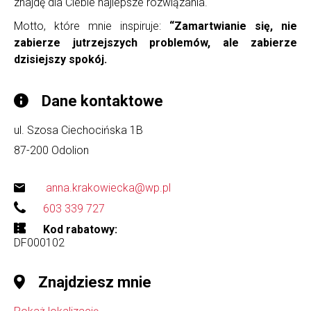
znajdę dla Ciebie najlepsze rozwiązania.
Motto, które mnie inspiruje:
“Zamartwianie się, nie
zabierze jutrzejszych problemów, ale zabierze
dzisiejszy spokój.
Dane kontaktowe
ul. Szosa Ciechocińska 1B
87-200
Odolion
anna.krakowiecka@wp.pl
603 339 727
Kod rabatowy
DF000102
Znajdziesz mnie