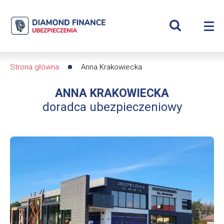
Szukaj
Anna
Wyświetl
Me
Krakowiecka
Roz
wyszukiwar
me
se
|
Strona główna
Anna Krakowiecka
Ścieżka
Diamond
ANNA KRAKOWIECKA
nawigacyjna
Finance
doradca ubezpieczeniowy
Ubezpieczenia
-
dfs24