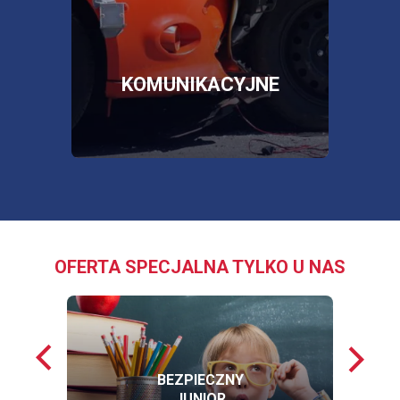
więc
SKLEP
OTWORZY
SIĘ
W
NOWEJ
E
KOMUNIKACYJNE
KARCIE
OFERTA SPECJALNA TYLKO U NAS
Poprzednie
Nastę
loga
loga
BEZPIECZNY
JUNIOR