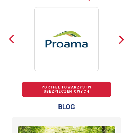
Poprzednie
Nast
loga
loga
PORTFEL TOWARZYSTW
UBEZPIECZENIOWYCH
BLOG