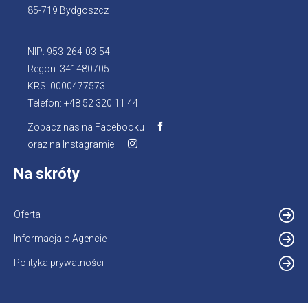
85-719 Bydgoszcz
NIP: 953-264-03-54
Regon: 341480705
KRS: 0000477573
Telefon: +48 52 320 11 44
Zobacz nas na Facebooku
Otworzy
oraz na Instagramie
Otworzy
się
się
w
Na skróty
w
nowej
nowej
karcie
karcie
Oferta
Informacja o Agencie
Otworzy
się
Polityka prywatności
w
nowej
karcie