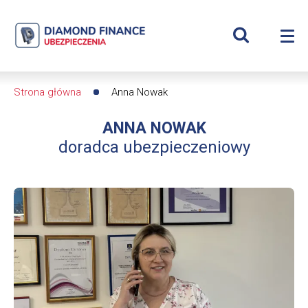
Szukaj
Anna
Wyświetl
Me
Nowak
Roz
wyszukiwar
me
se
|
Strona główna
Anna Nowak
Ścieżka
Diamond
ANNA NOWAK
nawigacyjna
Finance
doradca ubezpieczeniowy
Ubezpieczenia
-
dfs24