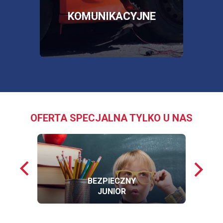
W
NOWEJ
E
KOMUNIKACYJNE
KARCIE
OFERTA SPECJALNA TYLKO U NAS
Poprzednie
Nastę
loga
loga
BEZPIECZNY
JUNIOR
OFERTĘ
BEZPIECZNY