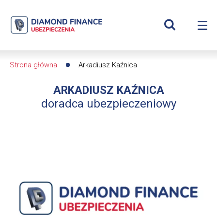
Szukaj
Arkadiusz
Wyświetl
Me
Kaźnica
Roz
wyszukiwar
me
se
|
Strona główna
Arkadiusz Kaźnica
Ścieżka
Diamond
ARKADIUSZ KAŹNICA
nawigacyjna
Finance
doradca ubezpieczeniowy
Ubezpieczenia
-
dfs24