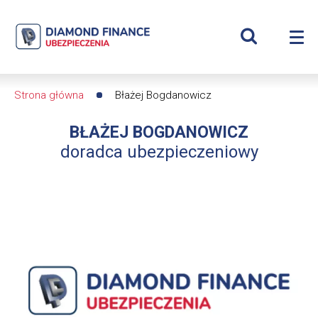
Szukaj
Błażej
Wyświetl
Me
Bogdanowicz
Roz
wyszukiwar
me
se
|
Strona główna
Błażej Bogdanowicz
Ścieżka
Diamond
BŁAŻEJ BOGDANOWICZ
nawigacyjna
Finance
doradca ubezpieczeniowy
Ubezpieczenia
-
dfs24