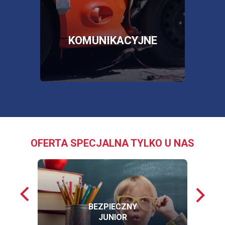
SKLEP
OTWORZY
SIĘ
W
NOWEJ
E
KOMUNIKACYJNE
KARCIE
OFERTA SPECJALNA TYLKO U NAS
Poprzednie
Nastę
loga
loga
BEZPIECZNY
JUNIOR