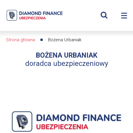
Szukaj
Bożena
Wyświetl
Me
Urbaniak
Roz
wyszukiwar
me
se
|
Strona główna
Bożena Urbaniak
Ścieżka
Diamond
BOŻENA URBANIAK
nawigacyjna
Finance
doradca ubezpieczeniowy
Ubezpieczenia
-
dfs24