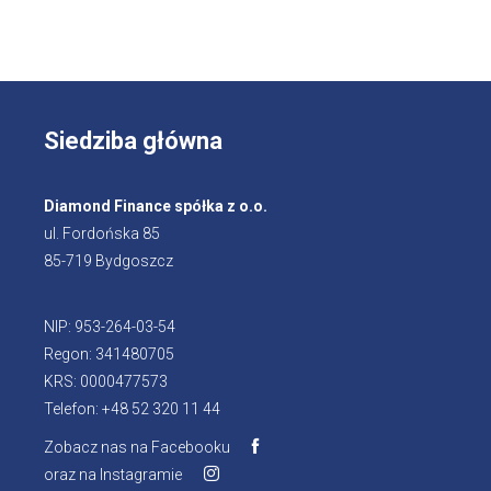
Siedziba główna
Diamond Finance spółka z o.o.
ul. Fordońska 85
85-719 Bydgoszcz
NIP: 953-264-03-54
Regon: 341480705
KRS: 0000477573
Telefon: +48 52 320 11 44
Zobacz nas na Facebooku
Otworzy
oraz na Instagramie
Otworzy
się