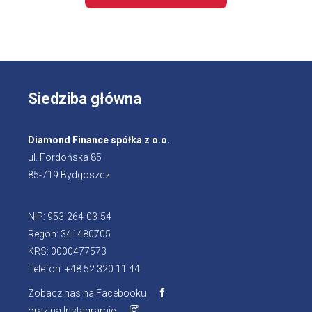
Siedziba główna
Diamond Finance spółka z o.o.
ul. Fordońska 85
85-719 Bydgoszcz
NIP: 953-264-03-54
Regon: 341480705
KRS: 0000477573
Telefon: +48 52 320 11 44
Zobacz nas na Facebooku
Otworzy
oraz na Instagramie
Otworzy
się