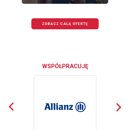
OFERTĘ
BEZPIECZNY
JUNIOR
ZOBACZ CAŁĄ OFERTĘ
WSPÓŁPRACUJĘ
Poprzednie
Nast
loga
loga