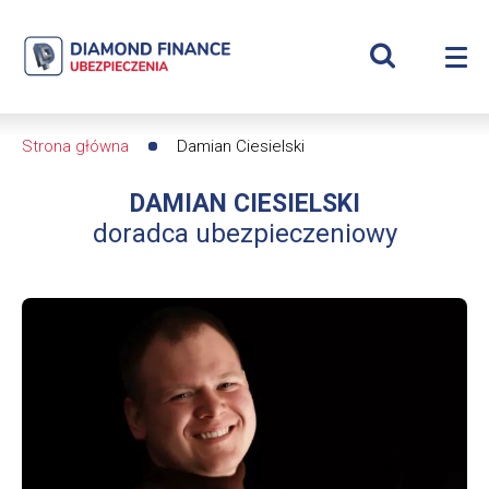
Szukaj
Damian
Wyświetl
Me
Ciesielski
Roz
wyszukiwar
me
se
|
Strona główna
Damian Ciesielski
Ścieżka
Diamond
DAMIAN CIESIELSKI
nawigacyjna
Finance
doradca ubezpieczeniowy
Ubezpieczenia
-
dfs24