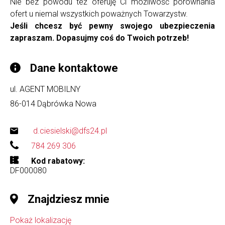
Nie bez powodu też oferuję Ci możliwość porównania
ofert u niemal wszystkich poważnych Towarzystw.
Jeśli chcesz być pewny swojego ubezpieczenia
zapraszam. Dopasujmy coś do Twoich potrzeb!
Dane kontaktowe
ul. AGENT MOBILNY
86-014
Dąbrówka Nowa
d.ciesielski@dfs24.pl
784 269 306
Kod rabatowy
DF000080
Znajdziesz mnie
Pokaż lokalizację