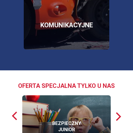
więc
SKLEP
OTWORZY
SIĘ
W
NOWEJ
E
KOMUNIKACYJNE
KARCIE
OFERTA SPECJALNA TYLKO U NAS
Poprzednie
Nastę
loga
loga
BEZPIECZNY
JUNIOR