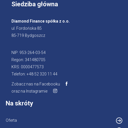
Siedziba główna
Diamond Finance spółka z o.o.
ul. Fordońska 85
85-719 Bydgoszcz
NIP: 953-264-03-54
Regon: 341480705
KRS: 0000477573
Telefon: +48 52 320 11 44
Zobacz nas na Facebooku
Otworzy
oraz na Instagramie
Otworzy
się
się
w
Na skróty
w
nowej
nowej
karcie
karcie
Oferta