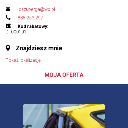
dszuberga@wp.pl
888 253 297
Kod rabatowy
DF000101
Znajdziesz mnie
Pokaż lokalizację
MOJA OFERTA