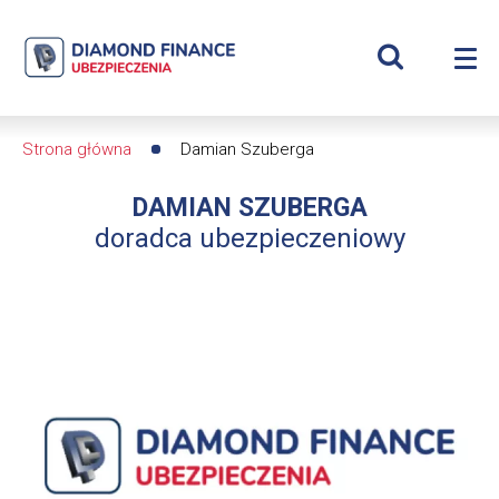
Szukaj
Damian
Wyświetl
Me
Szuberga
Roz
wyszukiwar
me
se
|
Strona główna
Damian Szuberga
Ścieżka
Diamond
DAMIAN SZUBERGA
nawigacyjna
Finance
doradca ubezpieczeniowy
Ubezpieczenia
-
dfs24