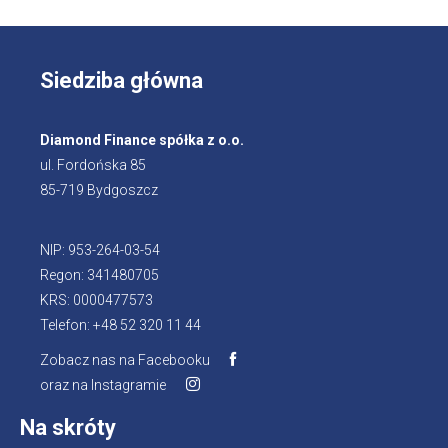
Siedziba główna
Diamond Finance spółka z o.o.
ul. Fordońska 85
85-719 Bydgoszcz
NIP: 953-264-03-54
Regon: 341480705
KRS: 0000477573
Telefon: +48 52 320 11 44
Zobacz nas na Facebooku
Otworzy
oraz na Instagramie
Otworzy
się
się
w
Na skróty
w
nowej