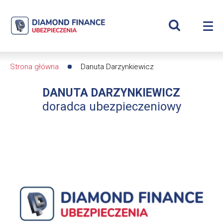
Szukaj
Danuta
Wyświetl
Me
Darzynkiewicz
Roz
wyszukiwar
me
se
|
Strona główna
Danuta Darzynkiewicz
Ścieżka
Diamond
DANUTA DARZYNKIEWICZ
nawigacyjna
Finance
doradca ubezpieczeniowy
Ubezpieczenia
-
dfs24