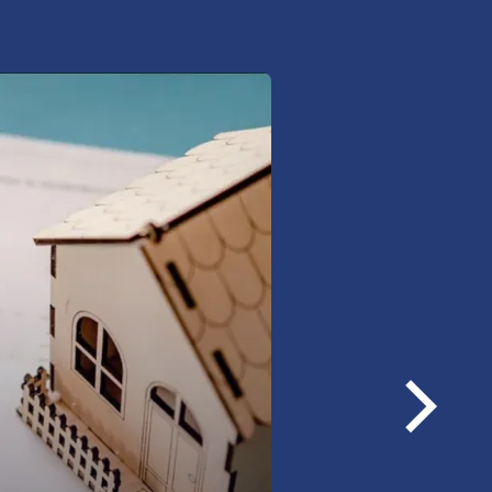
woje nieruchomości i
ój od nieprzewidzianych
szkania, również
ne,
iskowe,
Następ
ści w budowie i pod kredyt
loga
zież, zalanie, powódź.