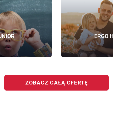
UNIOR
ERGO H
OFERTĘ
BEZPIECZNY
JUNIOR
ZOBACZ CAŁĄ OFERTĘ