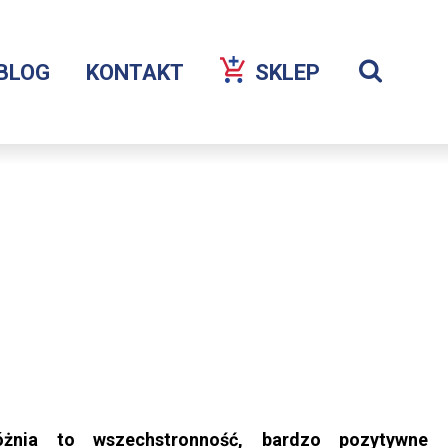
Szuka
BLOG
KONTAKT
SKLEP
OTWORZY
Wyświetl
SIĘ
wyszukiw
W
NOWEJ
KARCIE
nia to wszechstronność, bardzo pozytywne