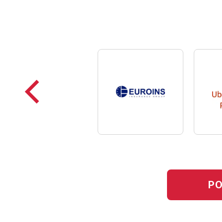
Poprzednie
loga
PO