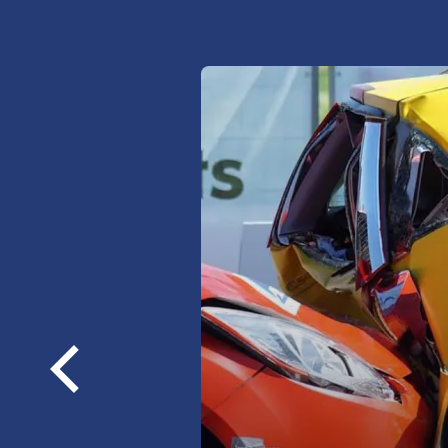
Sprawdź najkorzystniejsze 
ubezpieczeń OC/AC/NNW/a
OC, AC, NNW,
assistance,
Poprzednie
loga
szyby, opony, bagaż
więcej informacji