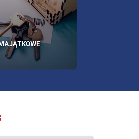
rmacji
SKLEP
OTWORZY
MAJĄTKOWE
SIĘ
W
NOWEJ
KARCIE
S