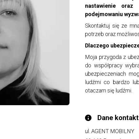
nastawienie oraz
podejmowaniu wyzwa
Skontaktuj się ze mn
potrzeb oraz możliwo
Dlaczego ubezpiecz
Moja przygoda z ubez
do współpracy wybra
ubezpieczeniach mogę
ludźmi co bardzo lu
otaczam się ludźmi.
Dane kontak
ul. AGENT MOBILNY