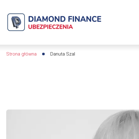
Danuta
Szal
|
Diamond
Strona główna
Danuta Szal
Ścieżka
Finance
nawigacyjna
Ubezpieczenia
-
dfs24