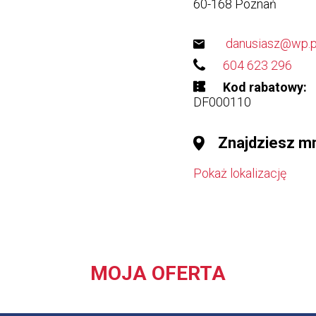
60-168
Poznań
danusiasz@wp.p
604 623 296
Kod rabatowy
DF000110
Znajdziesz m
Pokaż lokalizację
MOJA OFERTA