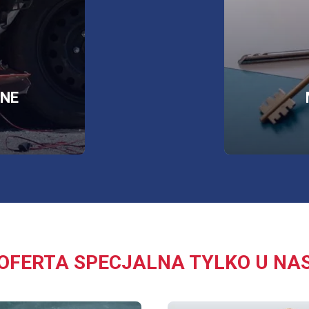
więcej info
RZY
NE
J
E
OFERTA SPECJALNA TYLKO U NA