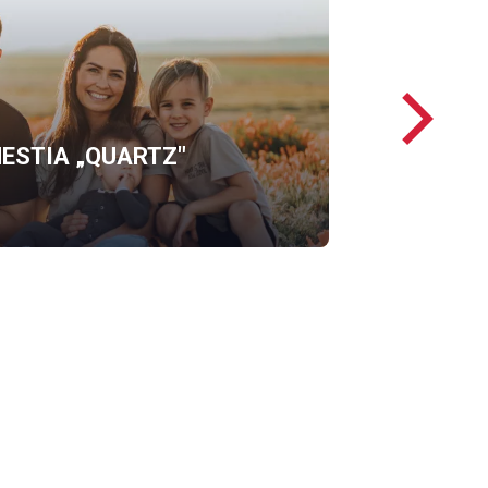
Następ
loga
ESTIA „QUARTZ"
OFERTĘ
ERGO
HESTIA
„QUARTZ"