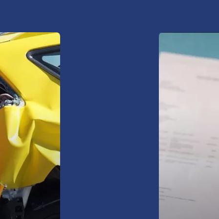
Ubezpiecz s
zyskaj spok
oferty
zdarzeń.
ssistance
domy i mie
wynajmowa
domki letn
nieruchomo
(cesja),
pożar, krad