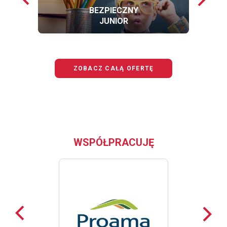
loga
loga
BEZPIECZNY
JUNIOR
OFERTĘ
BEZPIECZNY
JUNIOR
ZOBACZ CAŁĄ OFERTĘ
WSPÓŁPRACUJĘ
Poprzednie
Nast
loga
loga