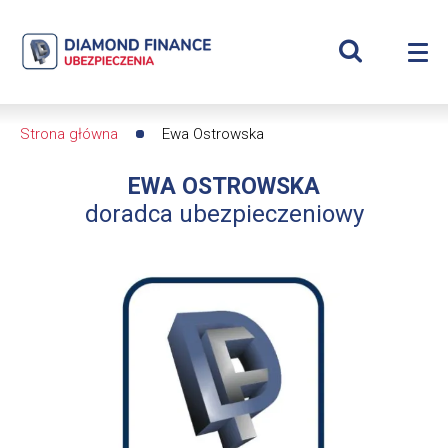
Szukaj
Ewa
Wyświetl
Me
Ostrowska
Roz
wyszukiwar
me
se
|
Strona główna
Ewa Ostrowska
Ścieżka
Diamond
EWA OSTROWSKA
nawigacyjna
Finance
doradca ubezpieczeniowy
Ubezpieczenia
-
dfs24