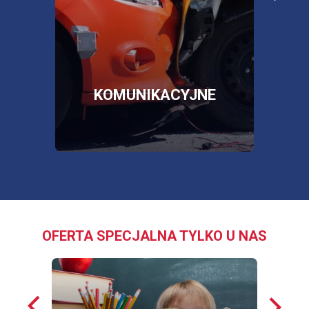
poża
więcej informacji
więc
SKLEP
OTWORZY
SIĘ
W
NOWEJ
E
KOMUNIKACYJNE
KARCIE
OFERTA SPECJALNA TYLKO U NAS
Poprzednie
Nastę