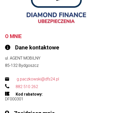
O MNIE
Dane kontaktowe
ul. AGENT MOBILNY
85-132
Bydgoszcz
g.paczkowski@dfs24.pl
882 510 262
Kod rabatowy
DF000301