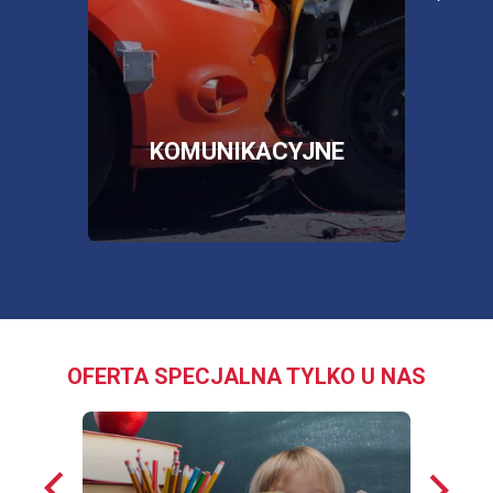
poża
więcej informacji
więc
SKLEP
OTWORZY
SIĘ
W
NOWEJ
E
KOMUNIKACYJNE
KARCIE
OFERTA SPECJALNA TYLKO U NAS
Poprzednie
Nastę