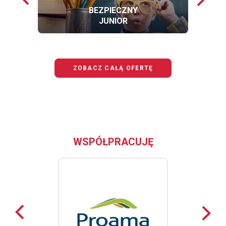
loga
loga
BEZPIECZNY
JUNIOR
OFERTĘ
BEZPIECZNY
JUNIOR
ZOBACZ CAŁĄ OFERTĘ
WSPÓŁPRACUJĘ
Poprzednie
Nast
loga
loga