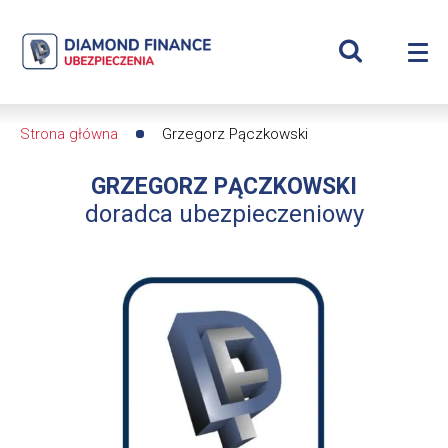
Szukaj
Grzegorz
Wyświetl
Me
Pączkowski
Roz
wyszukiwar
me
se
|
Strona główna
Grzegorz Pączkowski
Ścieżka
Diamond
GRZEGORZ PĄCZKOWSKI
nawigacyjna
Finance
doradca ubezpieczeniowy
Ubezpieczenia
-
dfs24