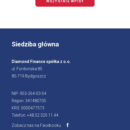
WSZYSTKIE WPISY
Siedziba główna
Diamond Finance spółka z o.o.
ul. Fordońska 85
85-719 Bydgoszcz
NIP: 953-264-03-54
Regon: 341480705
KRS: 0000477573
Telefon: +48 52 320 11 44
Zobacz nas na Facebooku
Otworzy