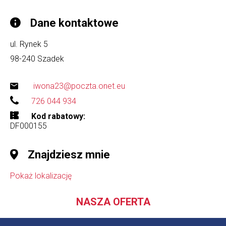
Dane kontaktowe
ul. Rynek 5
98-240
Szadek
iwona23@poczta.onet.eu
726 044 934
Kod rabatowy
DF000155
Znajdziesz mnie
Pokaż lokalizację
NASZA OFERTA