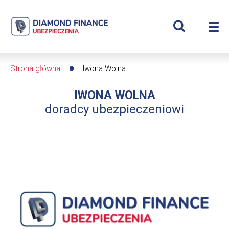
Szukaj
Iwona
Wyświetl
Me
Wolna
Roz
wyszukiwar
me
se
|
Strona główna
Iwona Wolna
Ścieżka
Diamond
IWONA WOLNA
nawigacyjna
Finance
doradcy ubezpieczeniowi
Ubezpieczenia
-
dfs24