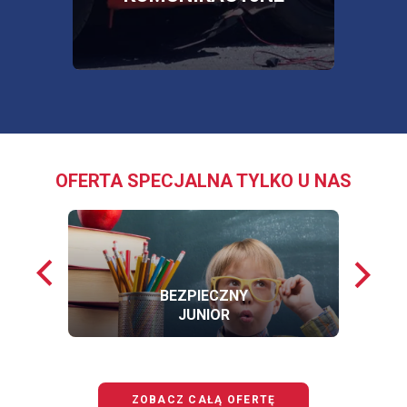
KARCIE
OFERTA SPECJALNA TYLKO U NAS
Poprzednie
Nastę
loga
loga
BEZPIECZNY
JUNIOR
OFERTĘ
BEZPIECZNY
JUNIOR
ZOBACZ CAŁĄ OFERTĘ