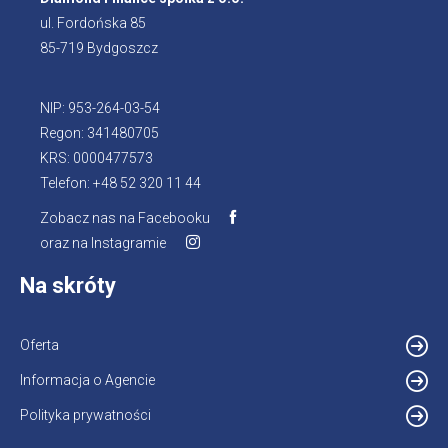
ul. Fordońska 85
85-719 Bydgoszcz
NIP: 953-264-03-54
Regon: 341480705
KRS: 0000477573
Telefon: +48 52 320 11 44
Zobacz nas na Facebooku
Otworzy
oraz na Instagramie
Otworzy
się
się
w
Na skróty
w
nowej
nowej
karcie
karcie
Oferta
Informacja o Agencie
Otworzy
się
Polityka prywatności
w