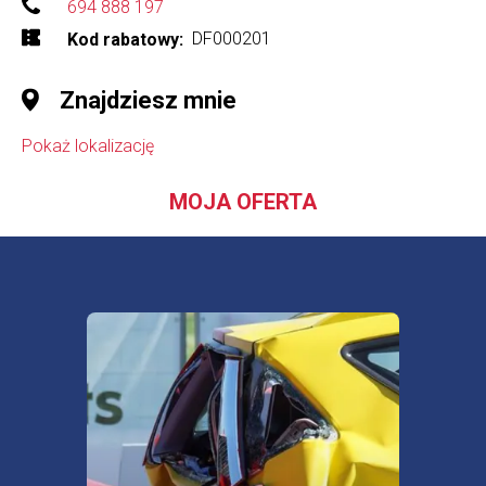
694 888 197
DF000201
Kod rabatowy
Znajdziesz mnie
Pokaż lokalizację
MOJA OFERTA
Ubezp
spokó
Sprawdź najkorzystniejsze oferty