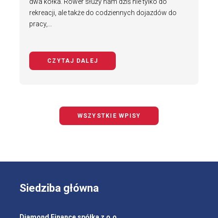
dwa kółka. Rower służy nam dziś nie tylko do
rekreacji, ale także do codziennych dojazdów do
pracy,…
CZYTAJ DALEJ
NA TEMAT BEZPIECZNY ROWERZYS
WSZYSTKIE WPISY
Siedziba główna
Diamond Finance spółka z o.o.