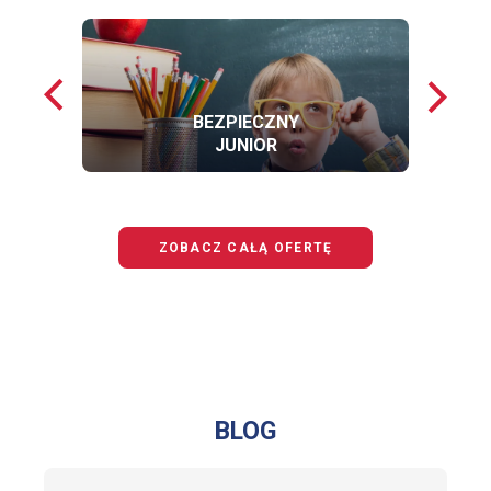
Poprzednie
Nastę
loga
loga
BEZPIECZNY
JUNIOR
OFERTĘ
BEZPIECZNY
JUNIOR
ZOBACZ CAŁĄ OFERTĘ
BLOG