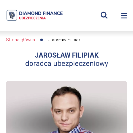
Szukaj
Jarosław
Wyświetl
Me
Filipiak
Roz
wyszukiwar
me
se
|
Strona główna
Jarosław Filipiak
Ścieżka
Diamond
JAROSŁAW FILIPIAK
nawigacyjna
Finance
doradca ubezpieczeniowy
Ubezpieczenia
-
dfs24