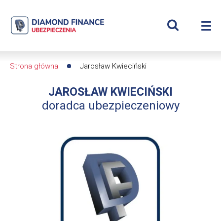
Szukaj
Jarosław
Wyświetl
Me
Kwieciński
Roz
wyszukiwar
me
se
|
Strona główna
Jarosław Kwieciński
Ścieżka
Diamond
JAROSŁAW KWIECIŃSKI
nawigacyjna
Finance
doradca ubezpieczeniowy
Ubezpieczenia
-
dfs24