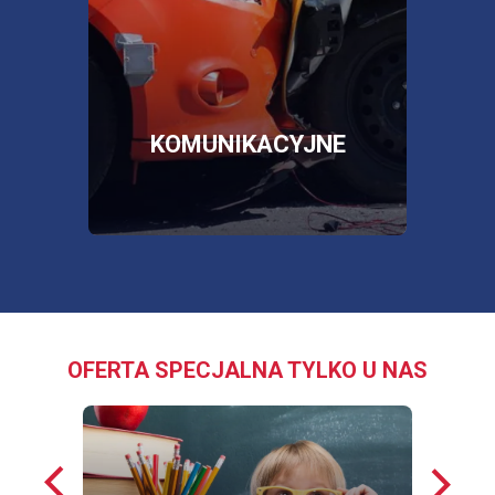
poża
więcej informacji
więc
SKLEP
OTWORZY
SIĘ
W
NOWEJ
E
KOMUNIKACYJNE
KARCIE
OFERTA SPECJALNA TYLKO U NAS
Poprzednie
Nastę