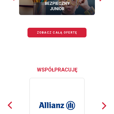
loga
loga
BEZPIECZNY
JUNIOR
OFERTĘ
BEZPIECZNY
JUNIOR
ZOBACZ CAŁĄ OFERTĘ
WSPÓŁPRACUJĘ
Poprzednie
Nast
loga
loga