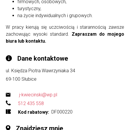
firmowych, osobowych,
turystyczny,
na życie indywidualnych i grupowych.
W pracy kierują się uczciwością i starannością zawsze
zachowując wysoki standard.
Zapraszam do mojego
biura lub kontaktu.
Dane kontaktowe
ul. Księdza Piotra Wawrzyniaka 34
69-100
Słubice
j-kwiecinski@wp.pl
512 435 558
DF000220
Kod rabatowy
Znajdziesz mnie