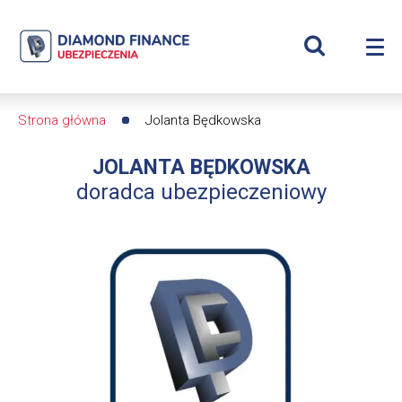
Szukaj
Jolanta
Wyświetl
Me
Będkowska
Roz
wyszukiwar
me
se
|
Strona główna
Jolanta Będkowska
Ścieżka
Diamond
JOLANTA BĘDKOWSKA
nawigacyjna
Finance
doradca ubezpieczeniowy
Ubezpieczenia
-
dfs24