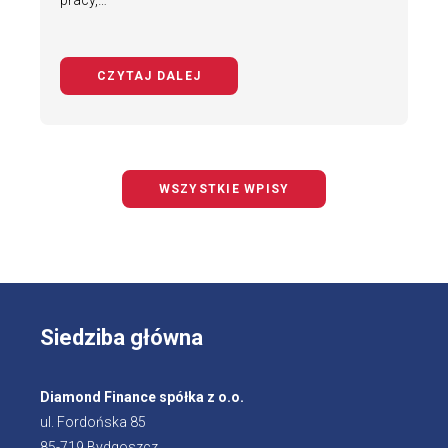
pracy,…
CZYTAJ DALEJ
NA TEMAT BEZPIECZNY ROWERZYS
WSZYSTKIE WPISY
Siedziba główna
Diamond Finance spółka z o.o.
ul. Fordońska 85
85-719 Bydgoszcz