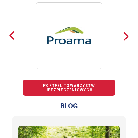
Poprzednie
Nast
loga
loga
PORTFEL TOWARZYSTW
UBEZPIECZENIOWYCH
BLOG