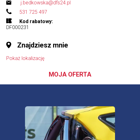
j.bedkowska@dfs24.pl
531 725 497
Kod rabatowy
DF000231
Znajdziesz mnie
Pokaż lokalizację
MOJA OFERTA