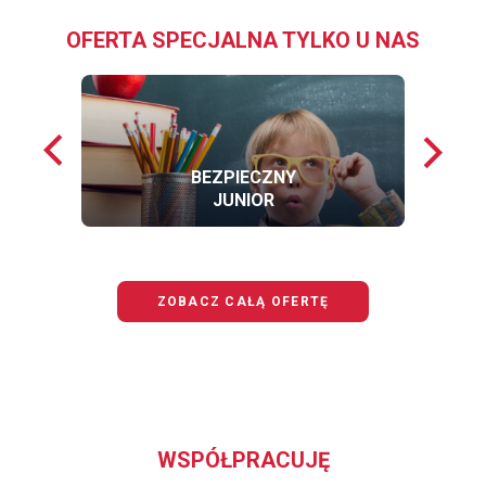
OFERTA SPECJALNA TYLKO U NAS
Poprzednie
Nastę
loga
loga
BEZPIECZNY
JUNIOR
OFERTĘ
BEZPIECZNY
JUNIOR
ZOBACZ CAŁĄ OFERTĘ
WSPÓŁPRACUJĘ