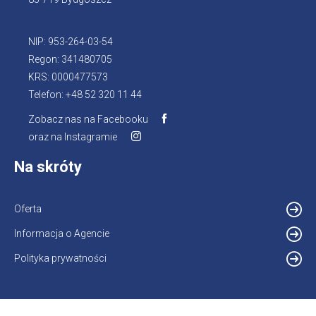
NIP: 953-264-03-54
Regon: 341480705
KRS: 0000477573
Telefon: +48 52 320 11 44
Zobacz nas na Facebooku
Otworzy
oraz na Instagramie
Otworzy
się
się
w
Na skróty
w
nowej
nowej
karcie
karcie
Oferta
Informacja o Agencie
Otworzy
się
Polityka prywatności
w
nowej
karcie