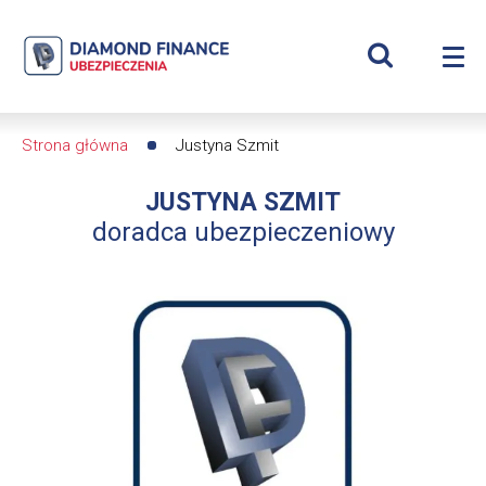
Szukaj
Justyna
Wyświetl
Me
Szmit
Roz
wyszukiwar
me
se
|
Strona główna
Justyna Szmit
Ścieżka
Diamond
JUSTYNA SZMIT
nawigacyjna
Finance
doradca ubezpieczeniowy
Ubezpieczenia
-
dfs24