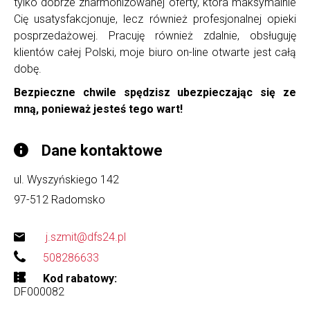
tylko dobrze zharmonizowanej oferty, która maksymalnie
Cię usatysfakcjonuje, lecz również profesjonalnej opieki
posprzedażowej. Pracuję również zdalnie, obsługuję
klientów całej Polski, moje biuro on-line otwarte jest całą
dobę.
Bezpieczne chwile spędzisz ubezpieczając się ze
mną, ponieważ jesteś tego wart!
Dane kontaktowe
ul. Wyszyńskiego 142
97-512
Radomsko
j.szmit@dfs24.pl
508286633
Kod rabatowy
DF000082