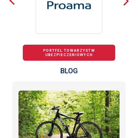
loga
loga
PORTFEL TOWARZYSTW
UBEZPIECZENIOWYCH
BLOG