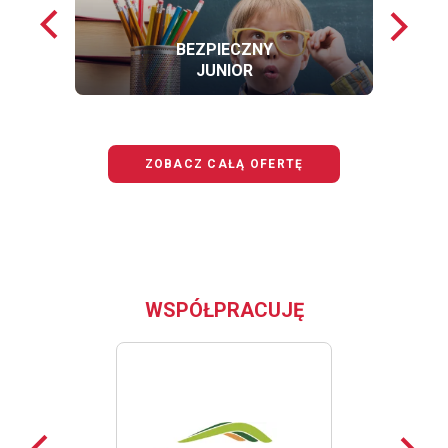
Poprzednie
Nastę
loga
loga
BEZPIECZNY
JUNIOR
OFERTĘ
BEZPIECZNY
JUNIOR
ZOBACZ CAŁĄ OFERTĘ
WSPÓŁPRACUJĘ
Poprzednie
Nast