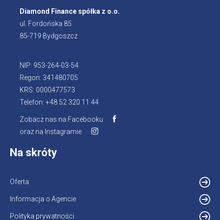
Diamond Finance spółka z o.o.
ul. Fordońska 85
85-719 Bydgoszcz
NIP: 953-264-03-54
Regon: 341480705
KRS: 0000477573
Telefon: +48 52 320 11 44
Zobacz nas na Facebooku
Otworzy
oraz na Instagramie
Otworzy
się
się
w
Na skróty
w
nowej
nowej
karcie
karcie
Oferta
Informacja o Agencie
Otworzy
się
Polityka prywatności