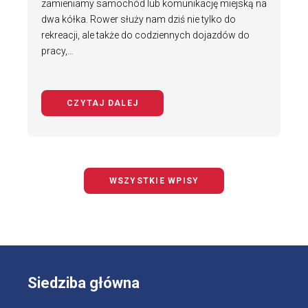
zamieniamy samochód lub komunikację miejską na
dwa kółka. Rower służy nam dziś nie tylko do
rekreacji, ale także do codziennych dojazdów do
pracy,…
CZYTAJ DALEJ
NA TEMAT BEZPIECZNY ROWERZYS
WSZYSTKIE WPISY
Siedziba główna