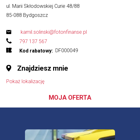
ul. Marii Skłodowskiej Curie 48/88
85-088
Bydgoszcz
kamil.solinski@fotonfinanse.pl
797 137 567
DF000049
Kod rabatowy
Znajdziesz mnie
Pokaż lokalizację
MOJA OFERTA