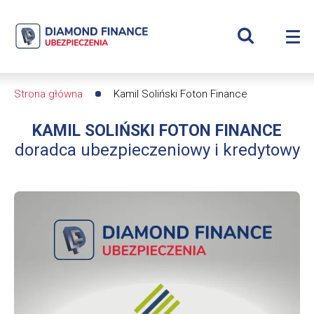
Szukaj
Kamil
Wyświetl
Me
Soliński
Roz
wyszukiwar
me
se
|
Strona główna
Kamil Soliński Foton Finance
Ścieżka
Diamond
KAMIL SOLIŃSKI FOTON FINANCE
nawigacyjna
Finance
doradca ubezpieczeniowy i kredytowy
Ubezpieczenia
-
dfs24