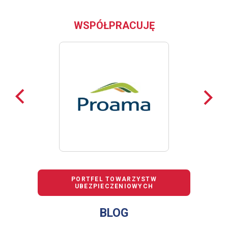
WSPÓŁPRACUJĘ
Poprzednie
Nast
loga
loga
PORTFEL TOWARZYSTW
UBEZPIECZENIOWYCH
BLOG