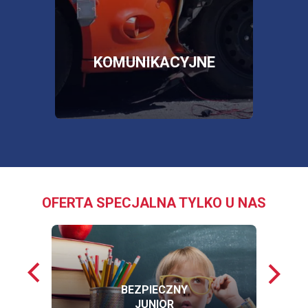
więc
SKLEP
OTWORZY
SIĘ
W
NOWEJ
E
KOMUNIKACYJNE
KARCIE
OFERTA SPECJALNA TYLKO U NAS
Poprzednie
Nastę
loga
loga
BEZPIECZNY
JUNIOR