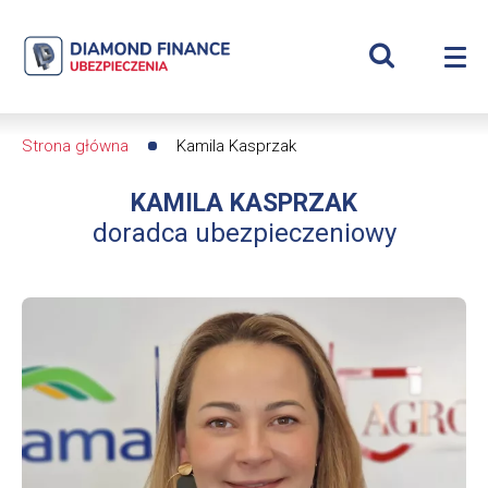
Szukaj
Kamila
Wyświetl
Me
Kasprzak
Roz
wyszukiwar
me
se
|
Strona główna
Kamila Kasprzak
Ścieżka
Diamond
KAMILA KASPRZAK
nawigacyjna
Finance
doradca ubezpieczeniowy
Ubezpieczenia
-
dfs24