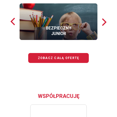
Poprzednie
Nastę
loga
loga
BEZPIECZNY
JUNIOR
OFERTĘ
BEZPIECZNY
JUNIOR
ZOBACZ CAŁĄ OFERTĘ
WSPÓŁPRACUJĘ