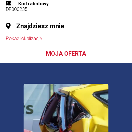
Kod rabatowy
DF000235
Znajdziesz mnie
Pokaż lokalizację
MOJA OFERTA
Ubezp
spokó
Sprawdź najkorzystniejsze oferty