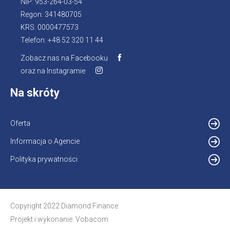
NIP: 953-264-03-54
Regon: 341480705
KRS: 0000477573
Telefon: +48 52 320 11 44
Zobacz nas na Facebooku
Otworzy
oraz na Instagramie
Otworzy
się
się
w
Na skróty
w
nowej
nowej
karcie
karcie
Oferta
Informacja o Agencie
Otworzy
się
Polityka prywatności
w
nowej
karcie
Copyright 2022 Diamond Finance
Projekt i wykonanie:
Vobacom
Otworzy
się