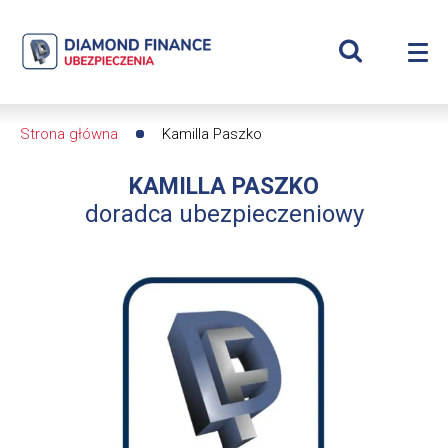
Szukaj
Kamilla
Wyświetl
Me
Paszko
Roz
wyszukiwar
me
se
|
Strona główna
Kamilla Paszko
Ścieżka
Diamond
KAMILLA PASZKO
nawigacyjna
Finance
doradca ubezpieczeniowy
Ubezpieczenia
-
dfs24