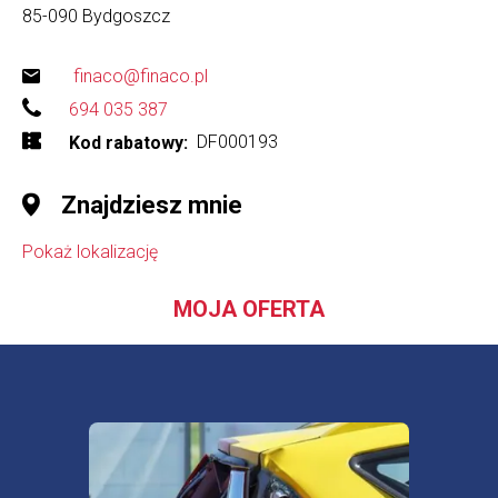
85-090
Bydgoszcz
finaco@finaco.pl
694 035 387
DF000193
Kod rabatowy
Znajdziesz mnie
Pokaż lokalizację
MOJA OFERTA