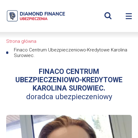
Szukaj
Karolina
Wyświetl
Me
Surowiec
Roz
wyszukiwar
me
se
|
Strona główna
Ścieżka
Diamond
Finaco Centrum Ubezpieczeniowo-Kredytowe Karolina
Surowiec.
nawigacyjna
Finance
FINACO CENTRUM
Ubezpieczenia
UBEZPIECZENIOWO-KREDYTOWE
KAROLINA SUROWIEC.
-
doradca ubezpieczeniowy
dfs24