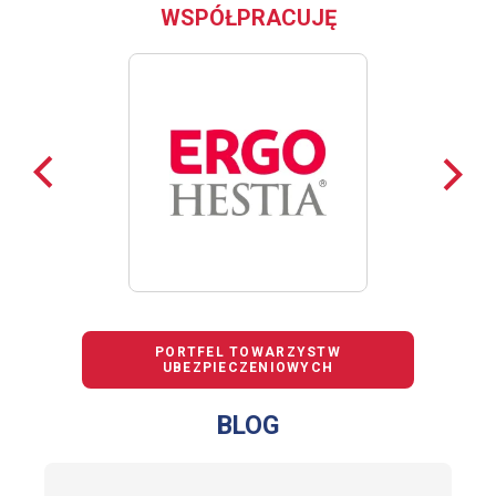
WSPÓŁPRACUJĘ
Poprzednie
Nast
loga
loga
PORTFEL TOWARZYSTW
UBEZPIECZENIOWYCH
BLOG