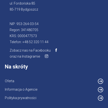
ul. Fordońska 85
85-719 Bydgoszcz
NIP: 953-264-03-54
Regon: 341480705
KRS: 0000477573
Telefon: +48 52 320 11 44
Zobacz nas na Facebooku
Otworzy
oraz na Instagramie
Otworzy
się
się
w
Na skróty
w
nowej
nowej
karcie
karcie
Oferta
Informacja o Agencie
Otworzy
się
Polityka prywatności
w
nowej