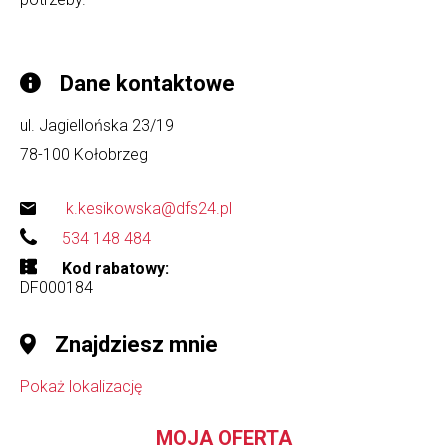
Dane kontaktowe
ul. Jagiellońska 23/19
78-100
Kołobrzeg
k.kesikowska@dfs24.pl
534 148 484
Kod rabatowy
DF000184
Znajdziesz mnie
Pokaż lokalizację
MOJA OFERTA