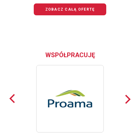
JUNIOR
ZOBACZ CAŁĄ OFERTĘ
WSPÓŁPRACUJĘ
Poprzednie
Nast
loga
loga