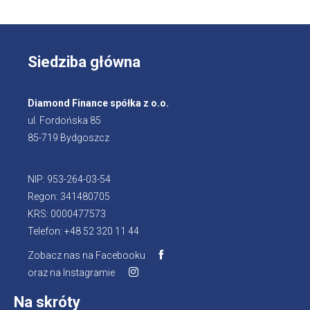
Siedziba główna
Diamond Finance spółka z o.o.
ul. Fordońska 85
85-719 Bydgoszcz
NIP: 953-264-03-54
Regon: 341480705
KRS: 0000477573
Telefon: +48 52 320 11 44
Zobacz nas na Facebooku
Otworzy
oraz na Instagramie
Otworzy
się
się
w
Na skróty
w
nowej