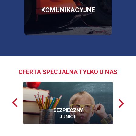
W
NOWEJ
E
KOMUNIKACYJNE
KARCIE
OFERTA SPECJALNA TYLKO U NAS
Poprzednie
Nastę
loga
loga
BEZPIECZNY
JUNIOR
OFERTĘ
BEZPIECZNY