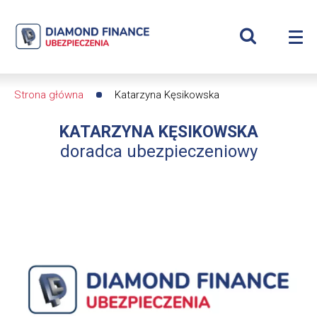
Szukaj
Katarzyna
Wyświetl
Me
Kęsikowska
Roz
wyszukiwar
me
se
|
Strona główna
Katarzyna Kęsikowska
Ścieżka
Diamond
KATARZYNA KĘSIKOWSKA
nawigacyjna
Finance
doradca ubezpieczeniowy
Ubezpieczenia
-
dfs24