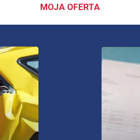
MOJA OFERTA
Ubezpiecz s
zyskaj spok
oferty
zdarzeń.
ssistance
domy i mie
wynajmowa
domki letn