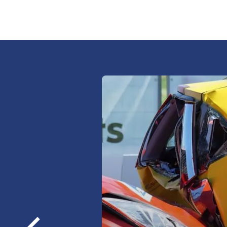
Sprawdź najkorzystniejsze 
ubezpieczeń OC/AC/NNW/a
OC, AC, NNW,
assistance,
Poprzednie