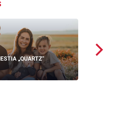
S
Następ
loga
ESTIA „QUARTZ"
OFERTĘ
ERGO
HESTIA
„QUARTZ"