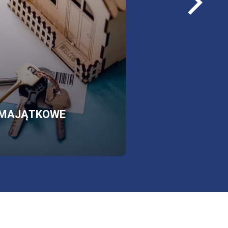
ści w budowie i pod kredyt
loga
zież, zalanie, powódź.
rmacji
SKLEP
OTWORZY
MAJĄTKOWE
SIĘ
W
NOWEJ
KARCIE