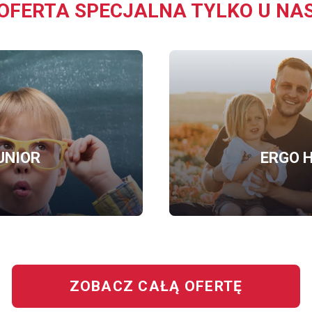
OFERTA SPECJALNA TYLKO U NA
UNIOR
ERGO H
OFERTĘ
BEZPIECZNY
JUNIOR
ZOBACZ CAŁĄ OFERTĘ