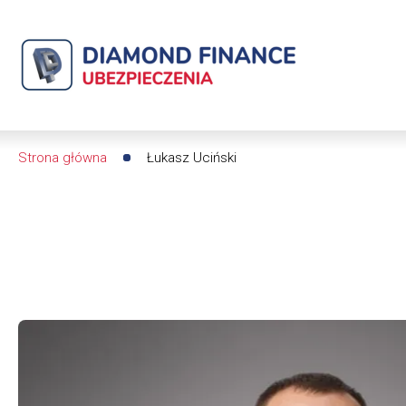
Łukasz
Uciński
|
Diamond
Strona główna
Łukasz Uciński
Ścieżka
Finance
nawigacyjna
Ubezpieczenia
-
dfs24