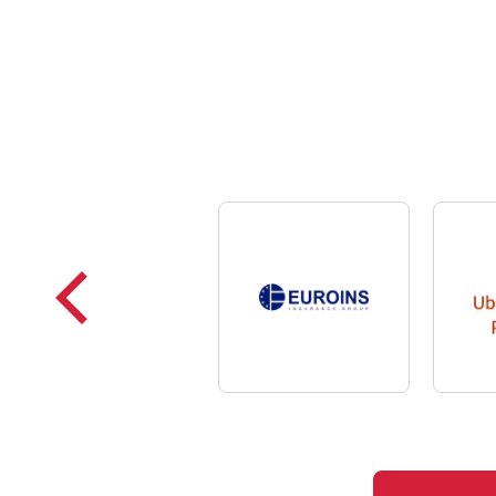
Poprzednie
loga