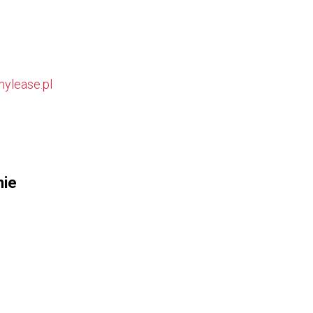
mylease.pl
nie