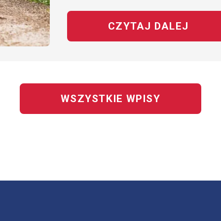
CZYTAJ DALEJ
NA T
WSZYSTKIE WPISY