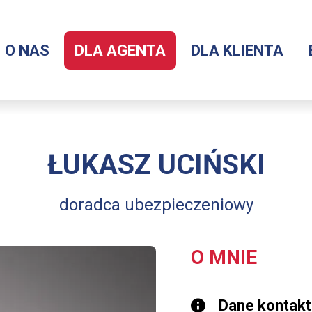
O NAS
DLA AGENTA
DLA KLIENTA
Menu
serwisu
ŁUKASZ UCIŃSKI
doradca ubezpieczeniowy
O MNIE
Dane kontak