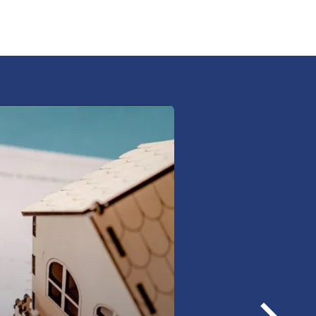
woje nieruchomości i
ój od nieprzewidzianych
szkania, również
ne,
iskowe,
Następ