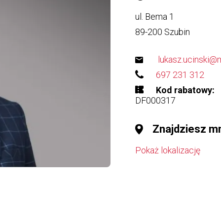
ul. Bema 1
89-200
Szubin
lukasz.ucinski@
697 231 312
Kod rabatowy
DF000317
Znajdziesz m
Pokaż lokalizację