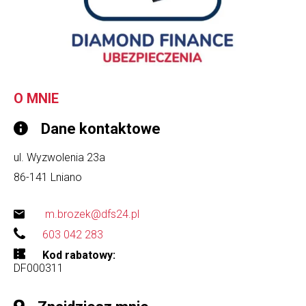
O MNIE
Dane kontaktowe
ul. Wyzwolenia 23a
86-141
Lniano
m.brozek@dfs24.pl
603 042 283
Kod rabatowy
DF000311