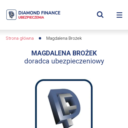
Szukaj
Magdalena
Wyświetl
Me
Brożek
Roz
wyszukiwar
me
se
|
Strona główna
Magdalena Brożek
Ścieżka
Diamond
MAGDALENA BROŻEK
nawigacyjna
Finance
doradca ubezpieczeniowy
Ubezpieczenia
-
dfs24