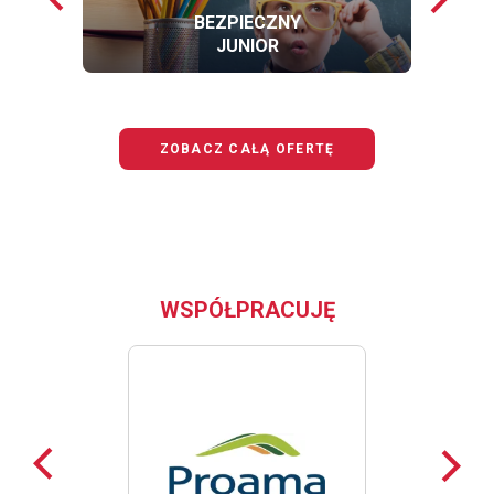
loga
loga
BEZPIECZNY
JUNIOR
OFERTĘ
BEZPIECZNY
JUNIOR
ZOBACZ CAŁĄ OFERTĘ
WSPÓŁPRACUJĘ
Poprzednie
Nast
loga
loga