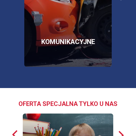
poża
więcej informacji
więc
SKLEP
OTWORZY
SIĘ
W
NOWEJ
E
KOMUNIKACYJNE
KARCIE
OFERTA SPECJALNA TYLKO U NAS
Poprzednie
Nastę