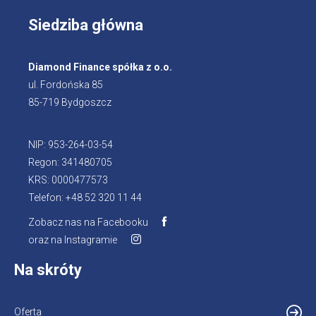
Siedziba główna
Diamond Finance spółka z o.o.
ul. Fordońska 85
85-719 Bydgoszcz
NIP: 953-264-03-54
Regon: 341480705
KRS: 0000477573
Telefon: +48 52 320 11 44
Zobacz nas na Facebooku
Otworzy
oraz na Instagramie
Otworzy
się
się
w
Na skróty
w
nowej
nowej
karcie
karcie
Oferta