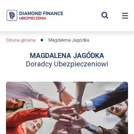
Szukaj
Magdalena
Wyświetl
Me
Jagódka
Roz
wyszukiwar
me
se
|
Strona główna
Magdalena Jagódka
Ścieżka
Diamond
MAGDALENA JAGÓDKA
nawigacyjna
Finance
Doradcy Ubezpieczeniowi
Ubezpieczenia
-
dfs24