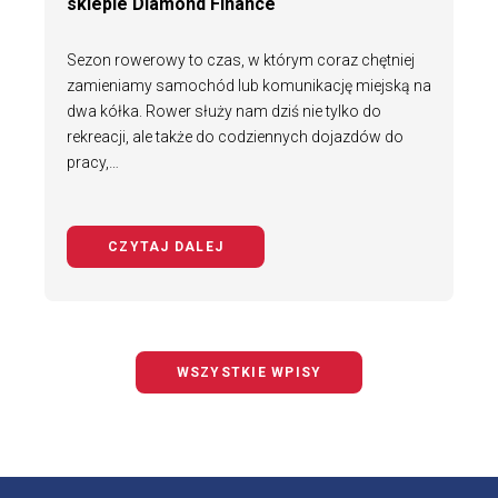
sklepie Diamond Finance
Sezon rowerowy to czas, w którym coraz chętniej
zamieniamy samochód lub komunikację miejską na
dwa kółka. Rower służy nam dziś nie tylko do
rekreacji, ale także do codziennych dojazdów do
pracy,…
CZYTAJ DALEJ
NA TEMAT BEZPIECZNY ROWERZYS
WSZYSTKIE WPISY