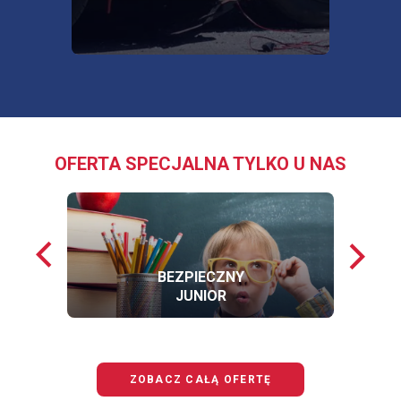
OFERTA SPECJALNA TYLKO U NAS
Poprzednie
Nastę
loga
loga
BEZPIECZNY
JUNIOR
OFERTĘ
BEZPIECZNY
JUNIOR
ZOBACZ CAŁĄ OFERTĘ