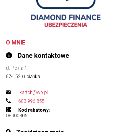
O MNIE
Dane kontaktowe
ul. Polna 1
87-152
Łubianka
kartch@wp.pl
603 996 855
Kod rabatowy
DF000305