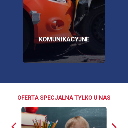
poża
więcej informacji
więc
SKLEP
OTWORZY
SIĘ
W
NOWEJ
E
KOMUNIKACYJNE
KARCIE
OFERTA SPECJALNA TYLKO U NAS
Poprzednie
Nastę