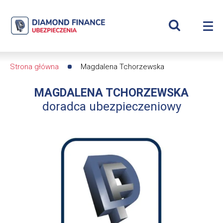
Szukaj
Magdalena
Wyświetl
Me
Tchorzewska
Roz
wyszukiwar
me
se
|
Strona główna
Magdalena Tchorzewska
Ścieżka
Diamond
MAGDALENA TCHORZEWSKA
nawigacyjna
Finance
doradca ubezpieczeniowy
Ubezpieczenia
-
dfs24