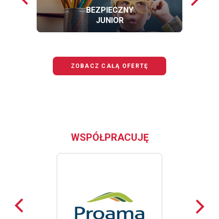
loga
loga
BEZPIECZNY
JUNIOR
OFERTĘ
BEZPIECZNY
JUNIOR
ZOBACZ CAŁĄ OFERTĘ
WSPÓŁPRACUJĘ
Poprzednie
Nast
loga
loga